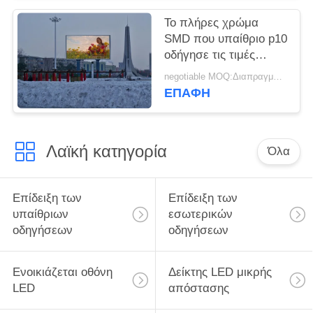
Το πλήρες χρώμα
SMD που υπαίθριο p10
οδήγησε τις τιμές
οθόνης επίδειξης
negotiable MOQ:Διαπραγματεύσιμος
οδήγησε την επίδειξη
ΕΠΑΦΉ
μεγάλης οθόνης για τη
διαφήμιση της οθόνης
επίδειξης
Λαϊκή κατηγορία
Όλα
Επίδειξη των
Επίδειξη των
υπαίθριων
εσωτερικών
οδηγήσεων
οδηγήσεων
Ενοικιάζεται οθόνη
Δείκτης LED μικρής
LED
απόστασης