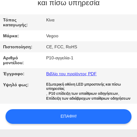
ΕΡΓΟΣΤΑΣΊΟΥ
και πίσω υπηρεσία
ΈΛΕΓΧΟΣ
Τόπος
Κίνα
καταγωγής:
ΠΟΙΌΤΗΤΑΣ
Μάρκα:
Vegoo
Πιστοποίηση:
CE, FCC, RoHS
ΕΠΙΚΟΙΝΩΝΉΣΤΕ
Αριθμό
P10-αγγελία-1
ΜΑΖΊ
μοντέλου:
ΜΑΣ
Έγγραφο:
Βιβλίο του προϊόντος PDF
Υψηλό φως:
Εξωτερική οθόνη LED μπροστινής και πίσω
ΕΙΔΉΣΕΙΣ
υπηρεσίας
,
,
P10 επίδειξη των υπαίθριων οδηγήσεων
Επίδειξη των αδιάβροχων υπαίθριων οδηγήσεων
ΖΗΤΉΣΤΕ
ΕΠΑΦΉ!
ΜΙΑ
ΠΡΟΣΦΟΡΆ