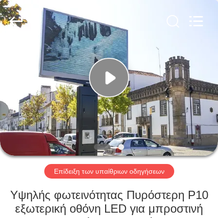
Shenzhen
Weigu
Electronic
Technology
Co.,
Ltd..
All
Rights
ΣΠΊΤΙ
Reserved.
ΠΡΟΪΌΝΤΑ
ΒΊΝΤΕΟ
ΣΧΕΤΙΚΆ
ΜΕ
ΕΜΆΣ
Επίδειξη των υπαίθριων οδηγήσεων
Υψηλής φωτεινότητας Πυρόστερη P10
ΕΠΙΣΚΕΨΉ
εξωτερική οθόνη LED για μπροστινή