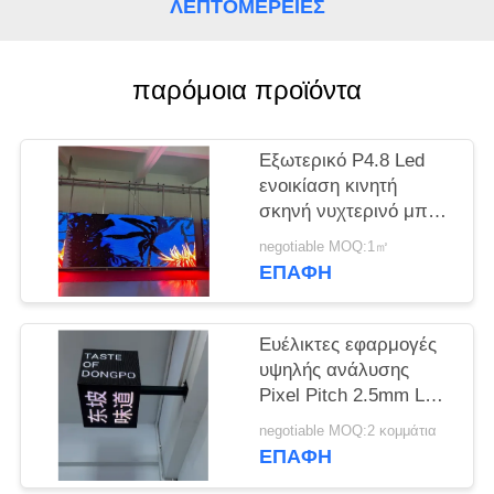
ΛΕΠΤΟΜΈΡΕΙΕΣ
SITEMAP
παρόμοια προϊόντα
PRIVACY
POLICY
Εξωτερικό P4.8 Led
ενοικίαση κινητή
σκηνή νυχτερινό μπαρ
για ψυχαγωγία
negotiable MOQ:1㎡
ΕΠΑΦΉ
Ευέλικτες εφαρμογές
υψηλής ανάλυσης
Pixel Pitch 2.5mm LED
Cube Screen για
negotiable MOQ:2 κομμάτια
χώρους ψυχαγωγίας
ΕΠΑΦΉ