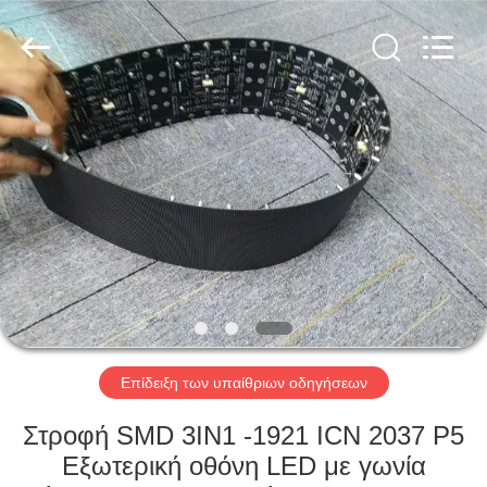
Shenzhen
Weigu
Electronic
Technology
Co.,
Ltd..
All
Rights
ΣΠΊΤΙ
Reserved.
ΠΡΟΪΌΝΤΑ
ΒΊΝΤΕΟ
ΣΧΕΤΙΚΆ
ΜΕ
ΕΜΆΣ
Επίδειξη των υπαίθριων οδηγήσεων
Στροφή SMD 3IN1 -1921 ICN 2037 P5
ΕΠΙΣΚΕΨΉ
Εξωτερική οθόνη LED με γωνία