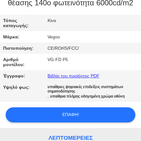
ΕΡΓΟΣΤΑΣΊΟΥ
θέασης 140o φωτεινότητα 6000cd/m2
ΈΛΕΓΧΟΣ
Τόπος
Κίνα
καταγωγής:
ΠΟΙΌΤΗΤΑΣ
Μάρκα:
Vegoo
Πιστοποίηση:
CE/ROHS/FCC/
ΕΠΙΚΟΙΝΩΝΉΣΤΕ
Αριθμό
VG-FD P5
ΜΑΖΊ
μοντέλου:
ΜΑΣ
Έγγραφο:
Βιβλίο του προϊόντος PDF
Υψηλό φως:
υπαίθριες ψηφιακές επιδείξεις συστημάτων
ΕΙΔΉΣΕΙΣ
σηματοδότησης
,
υπαίθρια πλήρης οδηγημένη χρώμα οθόνη
ΖΗΤΉΣΤΕ
ΕΠΑΦΉ!
ΜΙΑ
ΠΡΟΣΦΟΡΆ
ΛΕΠΤΟΜΈΡΕΙΕΣ