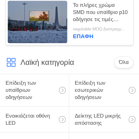
Το πλήρες χρώμα
SMD που υπαίθριο p10
οδήγησε τις τιμές
οθόνης επίδειξης
negotiable MOQ:Διαπραγματεύσιμος
οδήγησε την επίδειξη
ΕΠΑΦΉ
μεγάλης οθόνης για τη
διαφήμιση της οθόνης
επίδειξης
Λαϊκή κατηγορία
Όλα
Επίδειξη των
Επίδειξη των
υπαίθριων
εσωτερικών
οδηγήσεων
οδηγήσεων
Ενοικιάζεται οθόνη
Δείκτης LED μικρής
LED
απόστασης