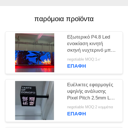
SITEMAP
παρόμοια προϊόντα
PRIVACY
POLICY
Εξωτερικό P4.8 Led
ενοικίαση κινητή
σκηνή νυχτερινό μπαρ
για ψυχαγωγία
negotiable MOQ:1㎡
ΕΠΑΦΉ
Ευέλικτες εφαρμογές
υψηλής ανάλυσης
Pixel Pitch 2.5mm LED
Cube Screen για
negotiable MOQ:2 κομμάτια
χώρους ψυχαγωγίας
ΕΠΑΦΉ