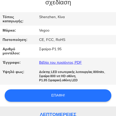
ΕΡΓΟΣΤΑΣΊΟΥ
σχεδίαση
ΈΛΕΓΧΟΣ
Τόπος
Shenzhen, Κίνα
καταγωγής:
ΠΟΙΌΤΗΤΑΣ
Μάρκα:
Vegoo
Πιστοποίηση:
CE, FCC, RoHS
ΕΠΙΚΟΙΝΩΝΉΣΤΕ
Αριθμό
Σφαίρα-P1.95
ΜΑΖΊ
μοντέλου:
ΜΑΣ
Έγγραφο:
Βιβλίο του προϊόντος PDF
Υψηλό φως:
,
Δείκτης LED εσωτερικής λειτουργίας 800nits
ΕΙΔΉΣΕΙΣ
,
Σφαίρα 800 νιτ HD οθόνη
P1.95 Σφαιρική οθόνη LED
ΖΗΤΉΣΤΕ
ΕΠΑΦΉ!
ΜΙΑ
ΠΡΟΣΦΟΡΆ
ΛΕΠΤΟΜΈΡΕΙΕΣ