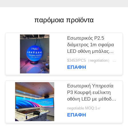
SITEMAP
παρόμοια προϊόντα
PRIVACY
POLICY
Εσωτερικός P2.5
διάμετρος 1m σφαίρα
LED οθόνη μπάλας
αίθουσα
$3453/PCS（negotiation） MOQ:1pcs
συνεδριάσεων έκθεση
ΕΠΑΦΉ
καλλιτεχνική έκθεση
Εσωτερική Υπηρεσία
P3 Κουρφή ευέλικτη
οθόνη LED με μέθοδο
σάρωσης 1/20 S
negotiable MOQ:1㎡
Προσαρμόσιμη
ΕΠΑΦΉ