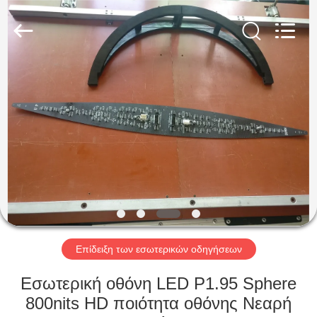
Shenzhen
Weigu
Electronic
Technology
Co.,
Ltd..
All
Rights
ΣΠΊΤΙ
Reserved.
ΠΡΟΪΌΝΤΑ
ΒΊΝΤΕΟ
ΣΧΕΤΙΚΆ
ΜΕ
ΕΜΆΣ
Επίδειξη των εσωτερικών οδηγήσεων
Εσωτερική οθόνη LED P1.95 Sphere
ΕΠΙΣΚΕΨΉ
800nits HD ποιότητα οθόνης Νεαρή