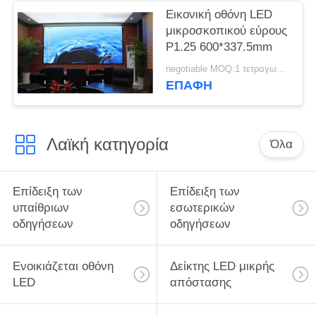
Εικονική οθόνη LED
μικροσκοπικού εύρους
P1.25 600*337.5mm
negotiable MOQ:1 τετραγωνικό μέτρο
ΕΠΑΦΉ
Λαϊκή κατηγορία
Όλα
Επίδειξη των
Επίδειξη των
υπαίθριων
εσωτερικών
οδηγήσεων
οδηγήσεων
Ενοικιάζεται οθόνη
Δείκτης LED μικρής
LED
απόστασης