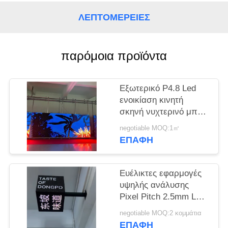
SITEMAP
ΛΕΠΤΟΜΈΡΕΙΕΣ
PRIVACY
παρόμοια προϊόντα
POLICY
Εξωτερικό P4.8 Led
ενοικίαση κινητή
σκηνή νυχτερινό μπαρ
για ψυχαγωγία
negotiable MOQ:1㎡
ΕΠΑΦΉ
Ευέλικτες εφαρμογές
υψηλής ανάλυσης
Pixel Pitch 2.5mm LED
Cube Screen για
negotiable MOQ:2 κομμάτια
χώρους ψυχαγωγίας
ΕΠΑΦΉ