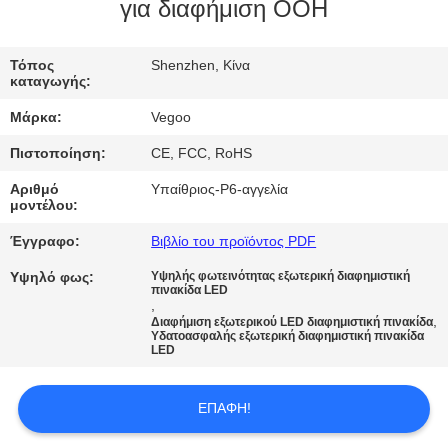
ΕΡΓΟΣΤΑΣΊΟΥ
για διαφήμιση OOH
ΈΛΕΓΧΟΣ
Τόπος
Shenzhen, Κίνα
καταγωγής:
ΠΟΙΌΤΗΤΑΣ
Μάρκα:
Vegoo
Πιστοποίηση:
CE, FCC, RoHS
ΕΠΙΚΟΙΝΩΝΉΣΤΕ
Αριθμό
Υπαίθριος-P6-αγγελία
ΜΑΖΊ
μοντέλου:
ΜΑΣ
Έγγραφο:
Βιβλίο του προϊόντος PDF
Υψηλό φως:
Υψηλής φωτεινότητας εξωτερική διαφημιστική
ΕΙΔΉΣΕΙΣ
πινακίδα LED
,
,
Διαφήμιση εξωτερικού LED διαφημιστική πινακίδα
Υδατοασφαλής εξωτερική διαφημιστική πινακίδα
ΖΗΤΉΣΤΕ
LED
ΜΙΑ
ΕΠΑΦΉ!
ΠΡΟΣΦΟΡΆ