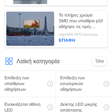
Το πλήρες χρώμα
SMD που υπαίθριο p10
οδήγησε τις τιμές
οθόνης επίδειξης
negotiable MOQ:Διαπραγματεύσιμος
οδήγησε την επίδειξη
ΕΠΑΦΉ
μεγάλης οθόνης για τη
διαφήμιση της οθόνης
επίδειξης
Λαϊκή κατηγορία
Όλα
Επίδειξη των
Επίδειξη των
υπαίθριων
εσωτερικών
οδηγήσεων
οδηγήσεων
Ενοικιάζεται οθόνη
Δείκτης LED μικρής
LED
απόστασης