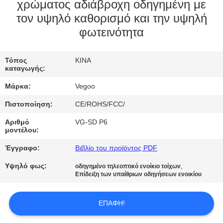
ΕΡΓΟΣΤΑΣΊΟΥ
χρώματος αδιάβροχη οδηγημένη με
τον υψηλό καθορισμό και την υψηλή
φωτεινότητα
ΈΛΕΓΧΟΣ
ΠΟΙΌΤΗΤΑΣ
Τόπος
ΚΙΝΑ
καταγωγής:
ΕΠΙΚΟΙΝΩΝΉΣΤΕ
Μάρκα:
Vegoo
ΜΑΖΊ
Πιστοποίηση:
CE/ROHS/FCC/
ΜΑΣ
Αριθμό
VG-SD P6
μοντέλου:
ΕΙΔΉΣΕΙΣ
Έγγραφο:
Βιβλίο του προϊόντος PDF
Υψηλό φως:
,
οδηγημένο τηλεοπτικό ενοίκιο τοίχων
ΖΗΤΉΣΤΕ
Επίδειξη των υπαίθριων οδηγήσεων ενοικίου
ΜΙΑ
ΕΠΑΦΉ!
ΠΡΟΣΦΟΡΆ