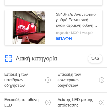
εκδηλώσεις
εξωτερικού
3840Hz/s Ανανεωτικό
ρυθμό Εσωτερική
ενοικιαζόμενη οθόνη
LED Εύκολη σύνδεση
negotiable MOQ:1 γραφείο
Σύγχρονισμός ελέγχου
ΕΠΑΦΉ
Λαϊκή κατηγορία
Όλα
Επίδειξη των
Επίδειξη των
υπαίθριων
εσωτερικών
οδηγήσεων
οδηγήσεων
Ενοικιάζεται οθόνη
Δείκτης LED μικρής
LED
απόστασης