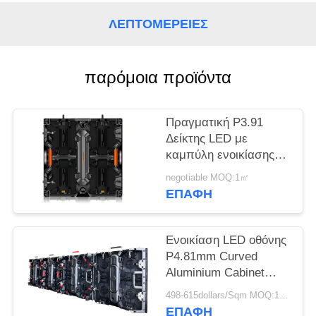
SITEMAP
ΛΕΠΤΟΜΈΡΕΙΕΣ
PRIVACY
παρόμοια προϊόντα
POLICY
Πραγματική P3.91
Δείκτης LED με
καμπύλη ενοικίασης
για εκδηλώσεις
negotiable MOQ:1㎡
ΕΠΑΦΉ
Ενοικίαση LED οθόνης
P4.81mm Curved
Aluminium Cabinet
500x500mm Γρήγορη
498-615dollars/Sqm MOQ:1 τ.μ.
συναρμολόγηση για
ΕΠΑΦΉ