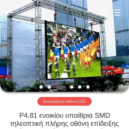
Shenzhen
Weigu
Electronic
Technology
Co.,
Ltd..
All
Rights
ΣΠΊΤΙ
Reserved.
ΠΡΟΪΌΝΤΑ
ΒΊΝΤΕΟ
ΣΧΕΤΙΚΆ
ΜΕ
ΕΜΆΣ
Ενοικιάζεται οθόνη LED
P4.81 ενοικίου υπαίθρια SMD
ΕΠΙΣΚΕΨΉ
τηλεοπτική πλήρης οθόνη επίδειξης