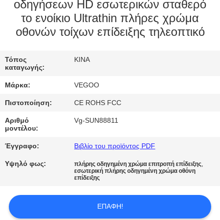
ΕΡΓΟΣΤΑΣΊΟΥ
οδηγήσεων HD εσωτερικών σταθερό
το ενοίκιο Ultrathin πλήρες χρώμα
οθονών τοίχων επίδειξης τηλεοπτικό
ΈΛΕΓΧΟΣ
ΠΟΙΌΤΗΤΑΣ
Τόπος
ΚΙΝΑ
καταγωγής:
ΕΠΙΚΟΙΝΩΝΉΣΤΕ
Μάρκα:
VEGOO
ΜΑΖΊ
Πιστοποίηση:
CE ROHS FCC
ΜΑΣ
Αριθμό
Vg-SUN88811
μοντέλου:
ΕΙΔΉΣΕΙΣ
Έγγραφο:
Βιβλίο του προϊόντος PDF
Υψηλό φως:
,
πλήρης οδηγημένη χρώμα επιτροπή επίδειξης
εσωτερική πλήρης οδηγημένη χρώμα οθόνη
ΖΗΤΉΣΤΕ
επίδειξης
ΜΙΑ
ΠΡΟΣΦΟΡΆ
ΕΠΑΦΉ!