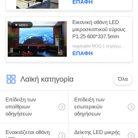
ΕΠΑΦΉ
Εικονική οθόνη LED
μικροσκοπικού εύρους
P1.25 600*337.5mm
negotiable MOQ:1 τετραγωνικό μέτρο
ΕΠΑΦΉ
Λαϊκή κατηγορία
Όλα
Επίδειξη των
Επίδειξη των
υπαίθριων
εσωτερικών
οδηγήσεων
οδηγήσεων
Ενοικιάζεται οθόνη
Δείκτης LED μικρής