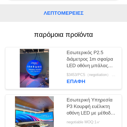
SITEMAP
ΛΕΠΤΟΜΈΡΕΙΕΣ
PRIVACY
παρόμοια προϊόντα
POLICY
Εσωτερικός P2.5
διάμετρος 1m σφαίρα
LED οθόνη μπάλας
αίθουσα
$3453/PCS（negotiation） MOQ:1pcs
συνεδριάσεων έκθεση
ΕΠΑΦΉ
καλλιτεχνική έκθεση
Εσωτερική Υπηρεσία
P3 Κουρφή ευέλικτη
οθόνη LED με μέθοδο
σάρωσης 1/20 S
negotiable MOQ:1㎡
Προσαρμόσιμη