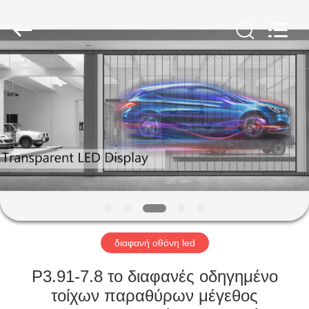
Shenzhen
Weigu
Electronic
Technology
Co.,
Ltd..
All
Rights
ΣΠΊΤΙ
Reserved.
ΠΡΟΪΌΝΤΑ
ΒΊΝΤΕΟ
ΣΧΕΤΙΚΆ
ΜΕ
ΕΜΆΣ
διαφανή οθόνη led
P3.91-7.8 το διαφανές οδηγημένο
ΕΠΙΣΚΕΨΉ
τοίχων παραθύρων μέγεθος