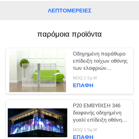
SITEMAP
ΛΕΠΤΟΜΈΡΕΙΕΣ
PRIVACY
παρόμοια προϊόντα
POLICY
Οδηγημένη παράθυρο
επίδειξη τοίχων οθόνης
των ελαφριών
τυποποιημένων
MOQ:1 Sq.M
διαφανών οδηγήσεων
ΕΠΑΦΉ
P20 ΕΜΒΥΘΙΣΗ 346
διαφανής οδηγημένη
γυαλί επίδειξη οθόνης
των υπαίθριων
MOQ:1 Sq.M
διαφανών οδηγήσεων
ΕΠΑΦΉ