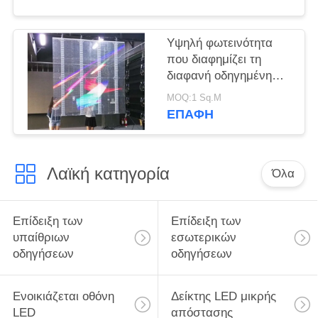
Υψηλή φωτεινότητα
που διαφημίζει τη
διαφανή οδηγημένη
επιτροπή 20mm για
MOQ:1 Sq.M
τον τοίχο γυαλιού
ΕΠΑΦΉ
Λαϊκή κατηγορία
Όλα
Επίδειξη των
Επίδειξη των
υπαίθριων
εσωτερικών
οδηγήσεων
οδηγήσεων
Ενοικιάζεται οθόνη
Δείκτης LED μικρής
LED
απόστασης