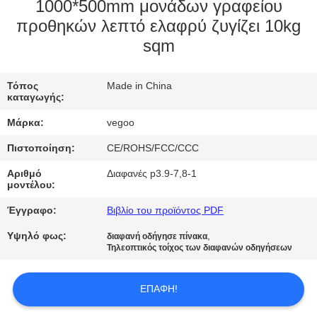
ΕΡΓΟΣΤΑΣΊΟΥ
1000*500mm μονάδων γραφείου
προθηκών λεπτό ελαφρύ ζυγίζει 10kg
sqm
ΈΛΕΓΧΟΣ
ΠΟΙΌΤΗΤΑΣ
Τόπος
Made in China
καταγωγής:
ΕΠΙΚΟΙΝΩΝΉΣΤΕ
Μάρκα:
vegoo
ΜΑΖΊ
Πιστοποίηση:
CE/ROHS/FCC/CCC
ΜΑΣ
Αριθμό
Διαφανές p3.9-7,8-1
μοντέλου:
ΕΙΔΉΣΕΙΣ
Έγγραφο:
Βιβλίο του προϊόντος PDF
Υψηλό φως:
,
διαφανή οδήγησε πίνακα
ΖΗΤΉΣΤΕ
Τηλεοπτικός τοίχος των διαφανών οδηγήσεων
ΜΙΑ
ΕΠΑΦΉ!
ΠΡΟΣΦΟΡΆ