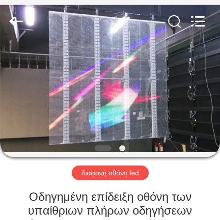
Shenzhen
Weigu
Electronic
Technology
Co.,
Ltd..
All
Rights
ΣΠΊΤΙ
Reserved.
ΠΡΟΪΌΝΤΑ
ΒΊΝΤΕΟ
ΣΧΕΤΙΚΆ
ΜΕ
ΕΜΆΣ
διαφανή οθόνη led
Οδηγημένη επίδειξη οθόνη των
ΕΠΙΣΚΕΨΉ
υπαίθριων πλήρων οδηγήσεων