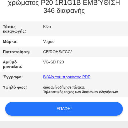
ΕΡΓΟΣΤΑΣΊΟΥ
χρώματος P20 1R1G1B ΕΜΒΎΘΙΣΗ
346 διαφανής
ΈΛΕΓΧΟΣ
Τόπος
Κίνα
ΠΟΙΌΤΗΤΑΣ
καταγωγής:
Μάρκα:
Vegoo
ΕΠΙΚΟΙΝΩΝΉΣΤΕ
Πιστοποίηση:
CE/ROHS/FCC/
ΜΑΖΊ
Αριθμό
VG-SD P20
ΜΑΣ
μοντέλου:
Έγγραφο:
Βιβλίο του προϊόντος PDF
ΕΙΔΉΣΕΙΣ
Υψηλό φως:
,
διαφανή οδήγησε πίνακα
Τηλεοπτικός τοίχος των διαφανών οδηγήσεων
ΖΗΤΉΣΤΕ
ΕΠΑΦΉ!
ΜΙΑ
ΠΡΟΣΦΟΡΆ