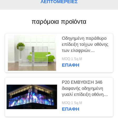
ΛΕΠΤΟΜΈΡΕΙΕΣ
SITEMAP
παρόμοια προϊόντα
PRIVACY
POLICY
Οδηγημένη παράθυρο
επίδειξη τοίχων οθόνης
των ελαφριών
τυποποιημένων
MOQ:1 Sq.M
διαφανών οδηγήσεων
ΕΠΑΦΉ
P20 ΕΜΒΥΘΙΣΗ 346
διαφανής οδηγημένη
γυαλί επίδειξη οθόνης
των υπαίθριων
MOQ:1 Sq.M
διαφανών οδηγήσεων
ΕΠΑΦΉ