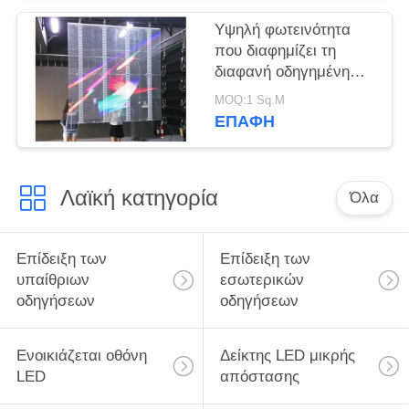
Υψηλή φωτεινότητα
που διαφημίζει τη
διαφανή οδηγημένη
επιτροπή 20mm για
MOQ:1 Sq.M
τον τοίχο γυαλιού
ΕΠΑΦΉ
Λαϊκή κατηγορία
Όλα
Επίδειξη των
Επίδειξη των
υπαίθριων
εσωτερικών
οδηγήσεων
οδηγήσεων
Ενοικιάζεται οθόνη
Δείκτης LED μικρής
LED
απόστασης