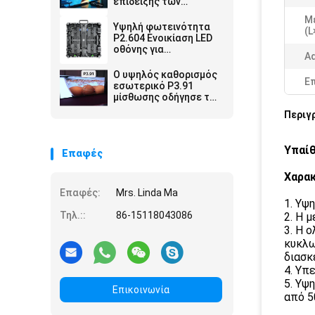
επίδειξης των
οδηγήσεων ενοικίου
Μ
εικονοκυττάρου πίσσα
Υψηλή φωτεινότητα
(L
0.9mm αναζωογονεί
P2.604 Ενοικίαση LED
το ποσοστό 3840
οθόνης για
Ad
μέγεθος γραφείου
εσωτερικές
480x480
εκδηλώσεις Εμπορικές
Ο υψηλός καθορισμός
Ε
εκθέσεις Εταιρικές
εσωτερικό P3.91
παρουσιάσεις
μίσθωσης οδήγησε το
αστέρι έθνους
Περιγ
επίδειξης
SMD2020/MOV 65536
Pixel/M2
Υπαίθ
Επαφές
Χαρακ
Επαφές:
Mrs. Linda Ma
1. Υψ
Τηλ.::
86-15118043086
2. Η 
3. Η 
κυκλω
διασκ
4. Υπ
5. Υψ
Επικοινωνία
από 5