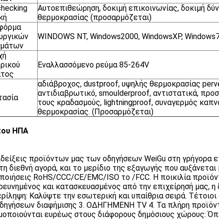
checking
Αυτοεπιθεώρηση, δοκιμή επικοινωνίας, δοκιμή δύ
κή
θερμοκρασίας (προσαρμόζεται)
φόρμα
υργικών
WINDOWS NT, Windows2000, WindowsXP, Windows
ημάτων
χή
ρικού
Εναλλασσόμενο ρεύμα 85-264V
ατος
αδιάβροχος, dustproof, υψηλής θερμοκρασίας perve
αντιδιαβρωτικό, smoulderproof, αντιστατικά, πρ
τασία
τους κραδασμούς, lightningproof, συναγερμός καπ
θερμοκρασίας. (Προσαρμόζεται)
που ΗΠΑ
ιδείξεις προϊόντων μας των οδηγήσεων WeiGu στη γρήγορα ε
τη διεθνή αγορά, και το μερίδιο της εξαγωγής που αυξάνεται
ποιήσεις RoHS/CCC/CE/EMC/ISO το /FCC. Η ποικιλία προϊό
ρευνημένος και κατασκευασμένος από την επιχείρησή μας, η
ρίληψη: Καλύψτε την εσωτερική και υπαίθρια σειρά. Τέτοιοι σ
δηγήσεων διαφήμισης 3. ΟΔΗΓΗΜΕΝΗ TV 4. Τα πλήρη προϊόν
μοποιούνται ευρέως στους διάφορους δημόσιους χώρους: Όπω