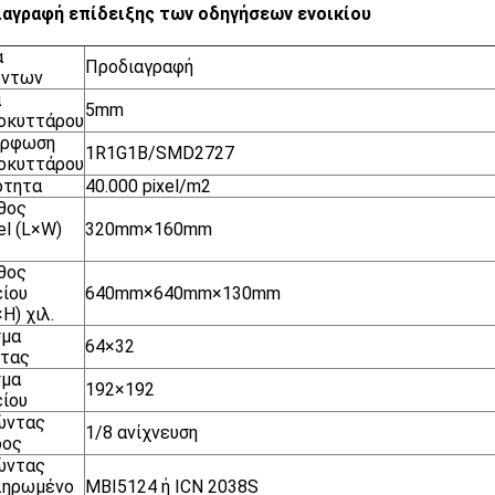
αγραφή επίδειξης των οδηγήσεων ενοικίου
α
Προδιαγραφή
όντων
α
5mm
οκυττάρου
όρφωση
1R1G1B/SMD2727
οκυττάρου
ότητα
40.000 pixel/m2
θος
l (L×W)
320mm×160mm
θος
ίου
640mm×640mm×130mm
H) χιλ.
σμα
64×32
ητας
σμα
192×192
ίου
ώντας
1/8 ανίχνευση
δος
ώντας
ληρωμένο
MBI5124 ή ICN 2038S