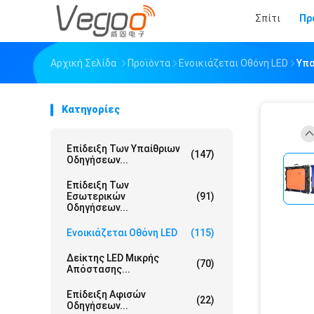
Σπίτι
Πρ
Αρχική Σελίδα
Προϊόντα
Ενοικιάζεται Οθόνη LED
Υπα
Κατηγορίες
Επίδειξη Των Υπαίθριων
(147)
Οδηγήσεων...
Επίδειξη Των
Εσωτερικών
(91)
Οδηγήσεων...
Ενοικιάζεται Οθόνη LED
(115)
Δείκτης LED Μικρής
(70)
Απόστασης...
Επίδειξη Αφισών
(22)
Οδηγήσεων...