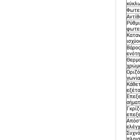
κύκλ
Φωτε
Αντίθ
Ρύθμι
φωτε
Κατα
ισχύο
Βάρο
ενότ
Θερμ
χρώμ
Οριζό
γωνία
Κάθετ
εξέτ
Επεξ
σήμα
Γκρίζ
επεξ
Απόσ
ελέγ
Συχν
πλαι