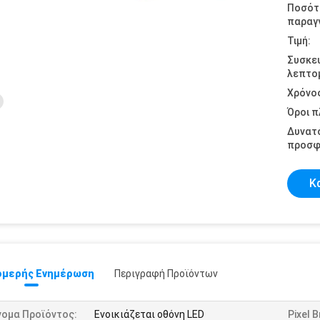
Ποσότ
παραγγ
Τιμή:
Συσκε
λεπτομ
Χρόνο
Όροι 
Δυνατ
προσφ
Κ
μερής Ενημέρωση
Περιγραφή Προϊόντων
νομα Προϊόντος:
Ενοικιάζεται οθόνη LED
Pixel 