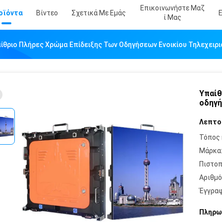
Επικοινωνήστε Μαζ
οϊόντα
Βίντεο
Σχετικά Με Εμάς
Ί Μας
ίθριο Πλήρες Χρώμα Επίδειξης Των Οδηγήσεων Ενοικίου Τηλεχειρ
Υπαίθ
οδηγή
Λεπτο
Τόπος 
Μάρκα
Πιστοπ
Αριθμό
Έγγραφ
Πληρω