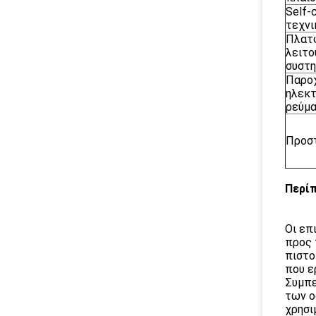
Self-
τεχνι
Πλατ
λειτο
συστ
Παρο
ηλεκτ
ρεύμ
Προσ
Περί
Οι επ
προς 
πιστο
που ε
Συμπε
των ο
χρησι