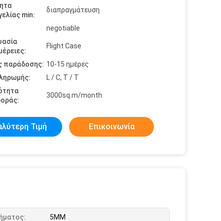
ητα
διαπραγμάτευση
ελίας min:
negotiable
υασία
Flight Case
έρειες:
ς παράδοσης:
10-15 ημέρες
πληρωμής:
L / C, T / T
ότητα
3000sq.m/month
οράς:
αλύτερη Τιμή
Επικοινωνία
Βήματος:
5MM