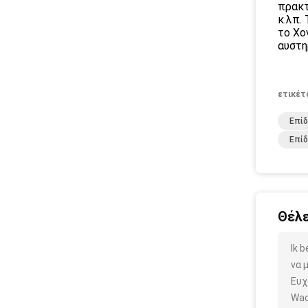
πρακτ
κ.λπ.
το Χο
αυστη
ετικέτ
Επίδ
Επίδ
Θέλε
Ik 
να 
Ευχ
Wac