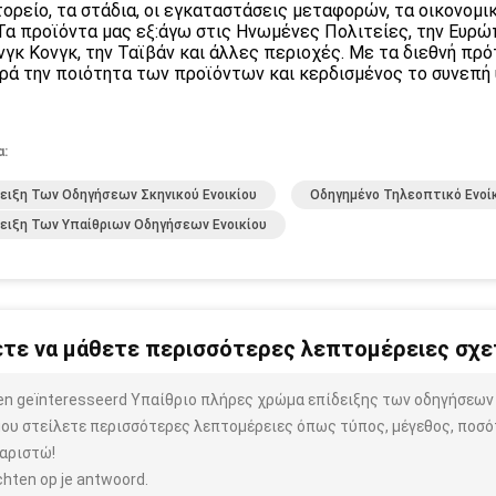
ορείο, τα στάδια, οι εγκαταστάσεις μεταφορών, τα οικονομικ
 Τα προϊόντα μας εξ:άγω στις Ηνωμένες Πολιτείες, την Ευρώ
νγκ Κονγκ, την Ταϊβάν και άλλες περιοχές. Με τα διεθνή πρ
ρά την ποιότητα των προϊόντων και κερδισμένος το συνεπή
α:
ειξη Των Οδηγήσεων Σκηνικού Ενοικίου
Οδηγημένο Τηλεοπτικό Ενοί
ειξη Των Υπαίθριων Οδηγήσεων Ενοικίου
τε να μάθετε περισσότερες λεπτομέρειες σχετ
ben geïnteresseerd Υπαίθριο πλήρες χρώμα επίδειξης των οδηγήσεων
μου στείλετε περισσότερες λεπτομέρειες όπως τύπος, μέγεθος, ποσότ
αριστώ!
hten op je antwoord.