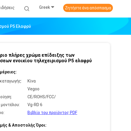
Greek
Ειδήσεις
Ζητήστε ένα απόσπασμα
ισμού P5 Ελαφρύ
ριο πλήρες χρώμα επίδειξης των
σεων ενοικίου τηλεχειρισμού P5 ελαφρύ
μέρειες:
καταγωγής:
Κίνα
:
Vegoo
οίηση:
CE/ROHS/FCC/
 μοντέλου:
Vg-RD 6
ο:
Βιβλίο του προϊόντος PDF
μής & Αποστολής Όροι: