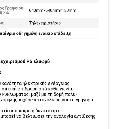
ος Γραφείου
640mm×640mm×130mm
) Χιλ.:
υ:
Τηλεχειριστήριο
παίθρια οδηγημένη ενοίκιο επίδειξη
λεχειρισμού P5 ελαφρύ
ου
 ικανότητα ηλεκτρικής ενέργειας.
η οπτική επίδραση από κάθε γωνία.
 κυκλώματος, μαζί με τη δομή πολυ-
 χαμηλής ισχύος κατανάλωση και το γρήγορο
στία και καιρική δυνατότητα.
μπορεί να βελτιώσει την αναλογία αντίθεσης