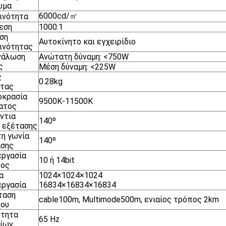
ωμα
6000cd/㎡
ινότητα
εση
1000:1
ση
Αυτοκίνητο και εγχειρίδιο
ινότητας
νάλωση
Ανώτατη δύναμη: <750W
ς
Μέση δύναμη: <225W
ς
0.28kg
ητας
οκρασία
9500K-11500K
ατος
ντια
140º
 εξέτασης
η γωνία
140º
ασης
εργασία
10 ή 14bit
τος
α
1024×1024×1024
εργασία
16834×16834×16834
ταση
cable100m, Multimode500m, ενιαίος τρόπος 2km
χου
ότητα
65 Hz
σίων