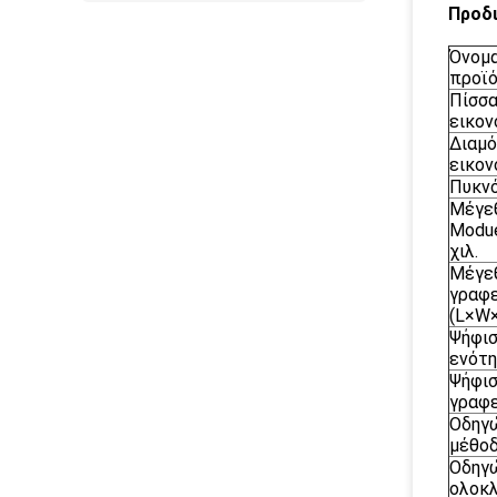
Προδι
Όνομ
προϊ
Πίσσ
εικον
Διαμ
εικον
Πυκν
Μέγε
Modue
χιλ.
Μέγε
γραφε
(L×W×
Ψήφι
ενότ
Ψήφι
γραφε
Οδηγ
μέθο
Οδηγ
ολοκ