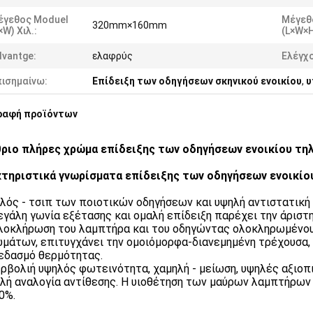
έγεθος Moduel
Μέγεθ
320mm×160mm
×W) Χιλ.:
(L×W×H
vantge:
ελαφρύς
Ελέγχο
πισημαίνω:
Επίδειξη των οδηγήσεων σκηνικού ενοικίου
,
υ
ραφή προϊόντων
ριο πλήρες χρώμα επίδειξης των οδηγήσεων ενοικίου τη
τηριστικά γνωρίσματα επίδειξης των οδηγήσεων ενοικί
ηλός - τσιπ των ποιοτικών οδηγήσεων και υψηλή αντιστατική
μεγάλη γωνία εξέτασης και ομαλή επίδειξη παρέχει την άριστ
ολοκλήρωση του λαμπτήρα και του οδηγώντας ολοκληρωμένου
μάτων, επιτυγχάνει την ομοιόμορφα-διανεμημένη τρέχουσα,
εδασμό θερμότητας.
ερβολιή υψηλός φωτεινότητα, χαμηλή - μείωση, υψηλές αξιοπι
ηλή αναλογία αντίθεσης. Η υιοθέτηση των μαύρων λαμπτήρων 
0%.