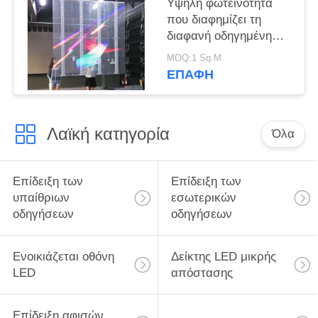
Υψηλή φωτεινότητα
που διαφημίζει τη
διαφανή οδηγημένη
επιτροπή 20mm για
MOQ:1 Sq.M
τον τοίχο γυαλιού
ΕΠΑΦΉ
Λαϊκή κατηγορία
Όλα
Επίδειξη των
Επίδειξη των
υπαίθριων
εσωτερικών
οδηγήσεων
οδηγήσεων
Ενοικιάζεται οθόνη
Δείκτης LED μικρής
LED
απόστασης
Επίδειξη αφισών