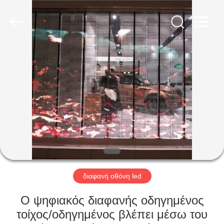
Shenzhen
Weigu
Electronic
Technology
Co.,
Ltd..
All
Rights
ΣΠΊΤΙ
Reserved.
ΠΡΟΪΌΝΤΑ
ΒΊΝΤΕΟ
ΣΧΕΤΙΚΆ
ΜΕ
ΕΜΆΣ
διαφανή οθόνη led
Ο ψηφιακός διαφανής οδηγημένος
ΕΠΙΣΚΕΨΉ
τοίχος/οδηγημένος βλέπει μέσω του