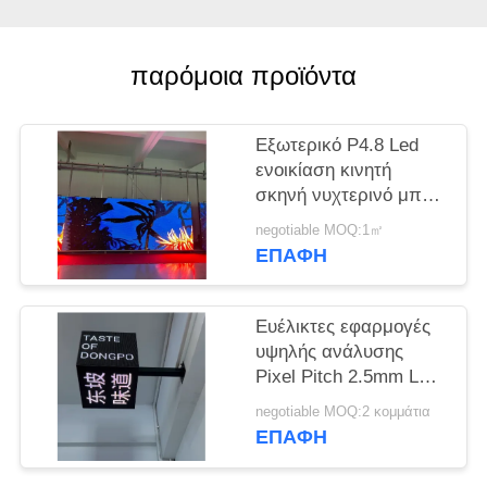
SITEMAP
παρόμοια προϊόντα
PRIVACY
POLICY
Εξωτερικό P4.8 Led
ενοικίαση κινητή
σκηνή νυχτερινό μπαρ
για ψυχαγωγία
negotiable MOQ:1㎡
ΕΠΑΦΉ
Ευέλικτες εφαρμογές
υψηλής ανάλυσης
Pixel Pitch 2.5mm LED
Cube Screen για
negotiable MOQ:2 κομμάτια
χώρους ψυχαγωγίας
ΕΠΑΦΉ