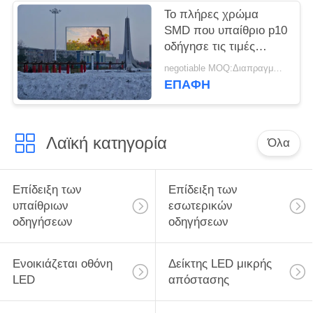
Το πλήρες χρώμα
SMD που υπαίθριο p10
οδήγησε τις τιμές
οθόνης επίδειξης
negotiable MOQ:Διαπραγματεύσιμος
οδήγησε την επίδειξη
ΕΠΑΦΉ
μεγάλης οθόνης για τη
διαφήμιση της οθόνης
επίδειξης
Λαϊκή κατηγορία
Όλα
Επίδειξη των
Επίδειξη των
υπαίθριων
εσωτερικών
οδηγήσεων
οδηγήσεων
Ενοικιάζεται οθόνη
Δείκτης LED μικρής
LED
απόστασης