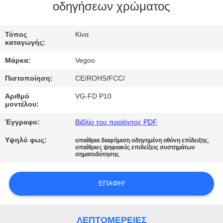
ΕΡΓΟΣΤΑΣΊΟΥ
οδηγήσεων χρώματος
ΈΛΕΓΧΟΣ
Τόπος
Κίνα
καταγωγής:
ΠΟΙΌΤΗΤΑΣ
Μάρκα:
Vegoo
Πιστοποίηση:
CE/ROHS/FCC/
ΕΠΙΚΟΙΝΩΝΉΣΤΕ
ΜΑΖΊ
Αριθμό
VG-FD P10
μοντέλου:
ΜΑΣ
Έγγραφο:
Βιβλίο του προϊόντος PDF
Υψηλό φως:
,
υπαίθρια διαφήμιση οδηγημένη οθόνη επίδειξης
ΕΙΔΉΣΕΙΣ
υπαίθριες ψηφιακές επιδείξεις συστημάτων
σηματοδότησης
ΖΗΤΉΣΤΕ
ΕΠΑΦΉ!
ΜΙΑ
ΠΡΟΣΦΟΡΆ
ΛΕΠΤΟΜΈΡΕΙΕΣ