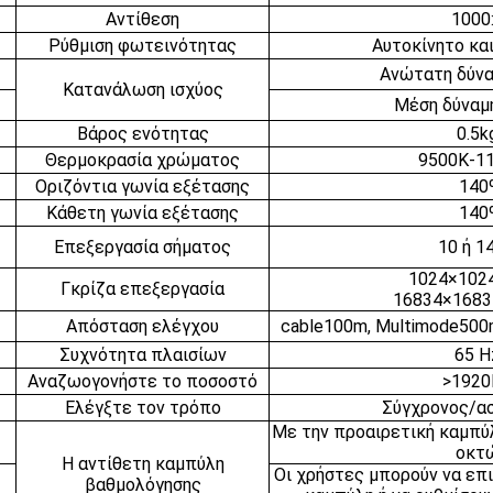
Αντίθεση
1000
Ρύθμιση φωτεινότητας
Αυτοκίνητο και
Ανώτατη δύνα
Κατανάλωση ισχύος
Μέση δύναμ
Βάρος ενότητας
0.5k
Θερμοκρασία χρώματος
9500K-1
Οριζόντια γωνία εξέτασης
140
Κάθετη γωνία εξέτασης
140
Επεξεργασία σήματος
10 ή 14
1024×102
Γκρίζα επεξεργασία
16834×1683
Απόσταση ελέγχου
cable100m, Multimode500
Συχνότητα πλαισίων
65 H
Αναζωογονήστε το ποσοστό
>1920
Ελέγξτε τον τρόπο
Σύγχρονος/α
Με την προαιρετική καμπύ
οκτ
Η αντίθετη καμπύλη
Οι χρήστες μπορούν να επ
βαθμολόγησης