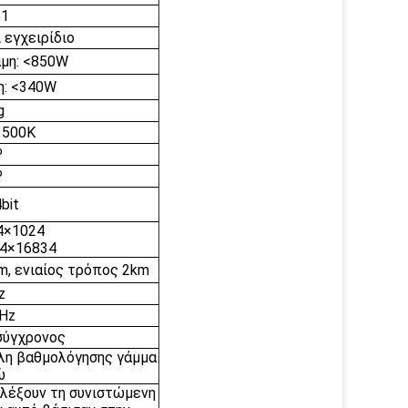
:1
 εγχειρίδιο
μη: <850W
η: <340W
g
1500K
º
º
bit
4×1024
4×16834
m, ενιαίος τρόπος 2km
z
Hz
σύγχρονος
λη βαθμολόγησης γάμμα
ώ
ιλέξουν τη συνιστώμενη