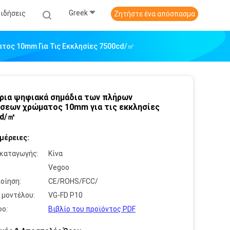
Greek
Ειδήσεις
Ζητήστε ένα απόσπασμα
τος 10mm Για Τις Εκκλησίες 7500cd/㎡
ρια ψηφιακά σημάδια των πλήρων
σεων χρώματος 10mm για τις εκκλησίες
cd/㎡
μέρειες:
καταγωγής:
Κίνα
:
Vegoo
οίηση:
CE/ROHS/FCC/
 μοντέλου:
VG-FD P10
ο:
Βιβλίο του προϊόντος PDF