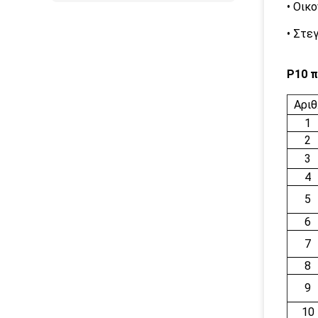
• Οικ
• Στε
P10 π
Αριθ.
1
2
3
4
5
6
7
8
9
10