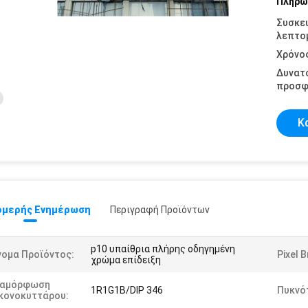
Πληρω
Συσκε
λεπτομ
Χρόνο
Δυνατ
προσφ
Κ
μερής Ενημέρωση
Περιγραφή Προϊόντων
p10 υπαίθρια πλήρης οδηγημένη
νομα Προϊόντος:
Pixel 
χρώμα επίδειξη
ιαμόρφωση
1R1G1B/DIP 346
Πυκνό
ικονοκυττάρου: