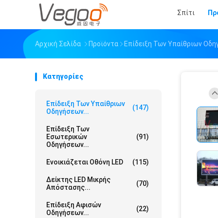
Σπίτι
Πρ
Αρχική Σελίδα
Προϊόντα
Επίδειξη Των Υπαίθριων Οδη
Κατηγορίες
Επίδειξη Των Υπαίθριων
(147)
Οδηγήσεων...
Επίδειξη Των
Εσωτερικών
(91)
Οδηγήσεων...
Ενοικιάζεται Οθόνη LED
(115)
Δείκτης LED Μικρής
(70)
Απόστασης...
Επίδειξη Αφισών
(22)
Οδηγήσεων...