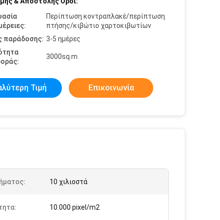
μής & Αποστολής Όροι:
υασία
Περίπτωση κοντραπλακέ/περίπτωση
έρειες:
πτήσης/κιβώτιο χαρτοκιβωτίων
ς παράδοσης:
3-5 ημέρες
ότητα
3000sq.m
οράς:
αλύτερη Τιμή
Επικοινωνία
Βήματος:
10 χιλιοστά
τητα:
10.000 pixel/m2