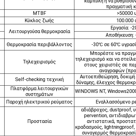
καμπύλη ή να ρυθμίσου
πραγματική 
MTBF
>50000 
Κύκλος ζωής
100.000
Εργασία: -2
Λειτουργούσα θερμοκρασία
Αποθήκευση: 
Θερμοκρασία περιβάλλοντος
-30℃ σε 60℃ υγρασ
Μπορέστε να πραγμ
τηλεχειρισμό και να στείλ
Τηλεχειρισμός
στους χειριστές σε π
αναγραφών (προ
Αυτοεπιθεώρηση, δοκιμή 
Self-checking τεχνική
δύναμης, έλεγχος θερμοκρ
Πλατφόρμα λειτουργικών
WINDOWS NT, Windows2000
συστημάτων
Παροχή ηλεκτρικού ρεύματος
Εναλλασσόμενο ρ
αδιάβροχος, dustproof,
pervention, αντιδιαβρω
Προστασία
αντιστατικά, προστα
κραδασμούς, lightningproof
συναγερμός θερμοκρασί