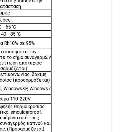
ν αυτό βάσισαν στην
κατάσταση
ώρες
 ώρες
0 - 65 ℃
-40 - 85 ℃
ία Rh10% σε 95%
ατοποιήσετε τον
ετε το σήμα συναγερμών
ερίπτωση αποτυχίας
σαρμόζεται)
επικοινωνίας, δοκιμή
ασίας (προσαρμόζεται)
, WindowsXP, Windows7
εύμα 110-220V
 υψηλής θερμοκρασίας
τικό, smoulderproof,
τευόμενα από τους
, συναγερμός καπνού και
ας. (Προσαρμόζεται)