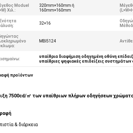
έγεθος Moduel
320mm×160mm ή
Μέγεθ
×W) Χιλ.:
160mm×160mm
(L×W×H
 Ενότητα
Οδηγώ
32×16
νάλυση:
Μέθοδ
δηγώντας
λοκληρωμένο
MBI5124
Αντίθε
ύκλωμα:
υπαίθρια διαφήμιση οδηγημένη οθόνη επίδει
πισημαίνω:
υπαίθριες ψηφιακές επιδείξεις συστημάτων
ραφή προϊόντων
ιξη 7500cd/㎡ των υπαίθριων πλήρων οδηγήσεων χρώματος
γραφή
οπιστία & διάρκεια