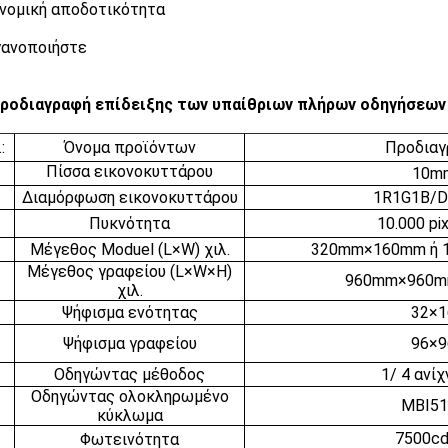
ονομική αποδοτικότητα
γανοποιήστε
ροδιαγραφή επίδειξης των υπαίθριων πλήρων οδηγήσεω
:
Όνομα προϊόντων
Προδιαγ
Πίσσα εικονοκυττάρου
10m
Διαμόρφωση εικονοκυττάρου
1R1G1B/D
Πυκνότητα
10.000 pi
Μέγεθος Moduel (L×W) χιλ.
320mm×160mm ή
Μέγεθος γραφείου (L×W×H)
960mm×960
χιλ.
Ψήφισμα ενότητας
32×1
Ψήφισμα γραφείου
96×9
Οδηγώντας μέθοδος
1/ 4 ανί
Οδηγώντας ολοκληρωμένο
MBI51
κύκλωμα
7500c
Φωτεινότητα