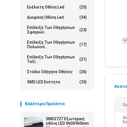
Ευέλικτη Οθόνη Led
(25)
Διαφανή Οθόνη Led
(34)
Επίδειξη Των Οδηγήσεων
(23)
Σφαιρών...
Επίδειξη Των Οδηγήσεων
(17)
Πολωνού...
Επίδειξη Των Οδηγήσεων
(21)
Ταξί...
Στάδιο Οδήγησε Οθόνες
(26)
SMD LED Ενότητα
(33)
Λεπτο
Καλύτερα Προϊόντα
Ό
Δ
SMD2727 Εξωτερική
Ε
οθόνη LED 960X960mm