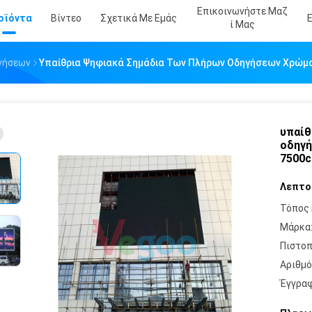
Επικοινωνήστε Μαζ
οϊόντα
Βίντεο
Σχετικά Με Εμάς
Ί Μας
γήσεων
Υπαίθρια Ψηφιακά Σημάδια Των Πλήρων Οδηγήσεων Χρώμα
υπαίθ
οδηγή
7500
Λεπτο
Τόπος 
Μάρκα
Πιστοπ
Αριθμό
Έγγραφ