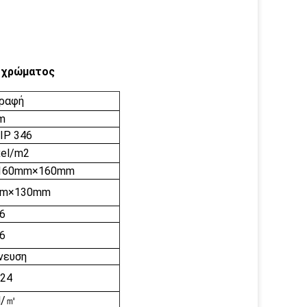
ν χρώματος
ραφή
m
IP 346
xel/m2
 160mm×160mm
mm×130mm
6
6
χνευση
24
d/㎡