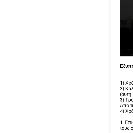
Εξυπ
1)
Χρό
2)
Κάλ
(αυτή
3)
Τρό
Από τ
4)
Χρό
1.
Επι
τους 