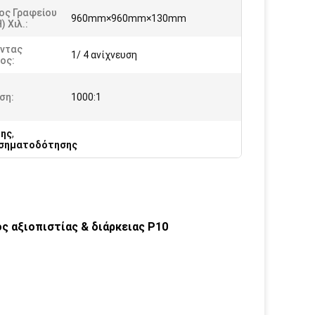
ος Γραφείου
960mm×960mm×130mm
) Χιλ.:
ντας
1/ 4 ανίχνευση
ος:
ση:
1000:1
ξης
,
 σηματοδότησης
 αξιοπιστίας & διάρκειας P10