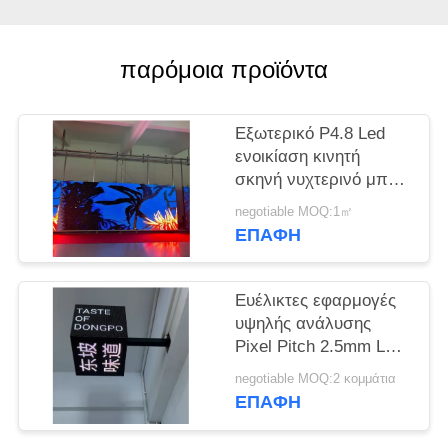
SITEMAP
παρόμοια προϊόντα
PRIVACY
POLICY
Εξωτερικό P4.8 Led
ενοικίαση κινητή
σκηνή νυχτερινό μπαρ
για ψυχαγωγία
negotiable MOQ:1㎡
ΕΠΑΦΉ
Ευέλικτες εφαρμογές
υψηλής ανάλυσης
Pixel Pitch 2.5mm LED
Cube Screen για
negotiable MOQ:2 κομμάτια
χώρους ψυχαγωγίας
ΕΠΑΦΉ