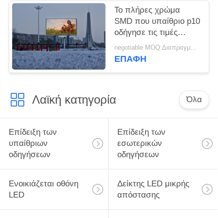
Το πλήρες χρώμα
SMD που υπαίθριο p10
οδήγησε τις τιμές
οθόνης επίδειξης
negotiable MOQ:Διαπραγματεύσιμος
οδήγησε την επίδειξη
ΕΠΑΦΉ
μεγάλης οθόνης για τη
διαφήμιση της οθόνης
επίδειξης
Λαϊκή κατηγορία
Όλα
Επίδειξη των
Επίδειξη των
υπαίθριων
εσωτερικών
οδηγήσεων
οδηγήσεων
Ενοικιάζεται οθόνη
Δείκτης LED μικρής
LED
απόστασης