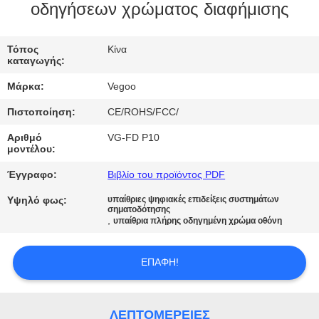
ΕΡΓΟΣΤΑΣΊΟΥ
οδηγήσεων χρώματος διαφήμισης
ΈΛΕΓΧΟΣ
Τόπος
Κίνα
καταγωγής:
ΠΟΙΌΤΗΤΑΣ
Μάρκα:
Vegoo
Πιστοποίηση:
CE/ROHS/FCC/
ΕΠΙΚΟΙΝΩΝΉΣΤΕ
ΜΑΖΊ
Αριθμό
VG-FD P10
μοντέλου:
ΜΑΣ
Έγγραφο:
Βιβλίο του προϊόντος PDF
Υψηλό φως:
υπαίθριες ψηφιακές επιδείξεις συστημάτων
ΕΙΔΉΣΕΙΣ
σηματοδότησης
,
υπαίθρια πλήρης οδηγημένη χρώμα οθόνη
ΖΗΤΉΣΤΕ
ΕΠΑΦΉ!
ΜΙΑ
ΠΡΟΣΦΟΡΆ
ΛΕΠΤΟΜΈΡΕΙΕΣ