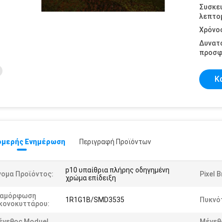
Συσκε
λεπτομ
Χρόνο
Δυνατ
προσφ
Κ
μερής Ενημέρωση
Περιγραφή Προϊόντων
p10 υπαίθρια πλήρης οδηγημένη
νομα Προϊόντος:
Pixel 
χρώμα επίδειξη
ιαμόρφωση
1R1G1B/SMD3535
Πυκνό
ικονοκυττάρου:
έγεθος Moduel
Μέγεθ