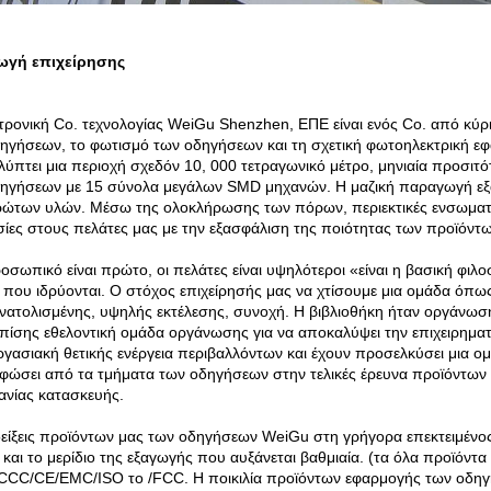
ωγή επιχείρησης
τρονική Co. τεχνολογίας WeiGu Shenzhen, ΕΠΕ είναι ενός Co. από κύρι
ηγήσεων, το φωτισμό των οδηγήσεων και τη σχετική φωτοηλεκτρική ε
λύπτει μια περιοχή σχεδόν 10, 000 τετραγωνικό μέτρο, μηνιαία προσιτ
ηγήσεων με 15 σύνολα μεγάλων SMD μηχανών. Η μαζική παραγωγή εξασ
ώτων υλών. Μέσω της ολοκλήρωσης των πόρων, περιεκτικές ενσωματωμ
ίες στους πελάτες μας με την εξασφάλιση της ποιότητας των προϊόντω
οσωπικό είναι πρώτο, οι πελάτες είναι υψηλότεροι «είναι η βασική φι
που ιδρύονται. Ο στόχος επιχείρησής μας να χτίσουμε μια ομάδα όπως
ατολισμένης, υψηλής εκτέλεσης, συνοχή. Η βιβλιοθήκη ήταν οργάνωσ
επίσης εθελοντική ομάδα οργάνωσης για να αποκαλύψει την επιχειρηματικ
εργασιακή θετικής ενέργεια περιβαλλόντων και έχουν προσελκύσει μια 
φώσει από τα τμήματα των οδηγήσεων στην τελικές έρευνα προϊόντων
ανίας κατασκευής.
δείξεις προϊόντων μας των οδηγήσεων WeiGu στη γρήγορα επεκτειμένος
 και το μερίδιο της εξαγωγής που αυξάνεται βαθμιαία. (τα όλα προϊόντ
CC/CE/EMC/ISO το /FCC. Η ποικιλία προϊόντων εφαρμογής των οδηγή