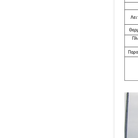
Λει
Θερ
Πλ
Παρο