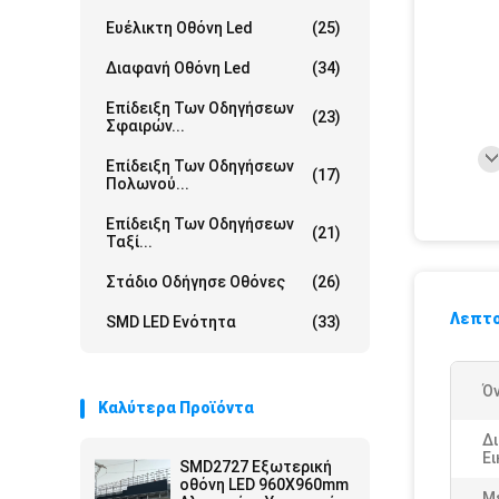
Ευέλικτη Οθόνη Led
(25)
Διαφανή Οθόνη Led
(34)
Επίδειξη Των Οδηγήσεων
(23)
Σφαιρών...
Επίδειξη Των Οδηγήσεων
(17)
Πολωνού...
Επίδειξη Των Οδηγήσεων
(21)
Ταξί...
Στάδιο Οδήγησε Οθόνες
(26)
Λεπτο
SMD LED Ενότητα
(33)
Ό
Καλύτερα Προϊόντα
Δ
Ε
SMD2727 Εξωτερική
οθόνη LED 960X960mm
Μ