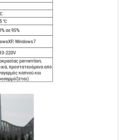
 ℃
85 ℃
0% σε 95%
owsXP, Windows7
10-220V
οκρασίας pervention,
τικά, προστατευόμενα από
υναγερμός καπνού και
ροσαρμόζεται)