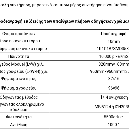
κολη συντήρηση, μπροστινό και πίσω μέρος συντήρηση είναι διαθέσι
ροδιαγραφή επίδειξης των υπαίθριων πλήρων οδηγήσεων χρώμα
Όνομα προϊόντων
Προδιαγραφή
ίσσα εικονοκυττάρου
10mm
όρφωση εικονοκυττάρου
1R1G1B/SMD353
Πυκνότητα
10.000 pixel/m2
εθος Moduel (L×W) χιλ.
320mm×160m
ος γραφείου (L×W×H) χιλ.
960mm×960mm×1
Ψήφισμα ενότητας
32×16
Ψήφισμα γραφείου
96×96
1/
Οδηγώντας μέθοδος
4 ανίχνευση
ηγώντας ολοκληρωμένο
MBI5124 ή ICN203
κύκλωμα
Φωτεινότητα
5500cd/㎡
Αντίθεση
1000:1