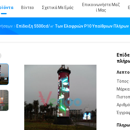
Επικοινωνήστε Μαζ
οϊόντα
Βίντεο
Σχετικά Με Εμάς
Ί Μας
γήσεων
Επίδειξη 5500cd/㎡ Των Ελαφριών P10 Υπαίθριων Πλήρω
Επίδε
πλήρ
Λεπτο
Τόπος 
Μάρκα
Πιστοπ
Αριθμό
Έγγραφ
Πληρω