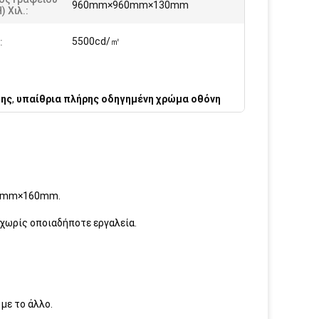
960mm×960mm×130mm
) Χιλ.:
5500cd/㎡
:
ξης
,
υπαίθρια πλήρης οδηγημένη χρώμα οθόνη
320mm×160mm.
 χωρίς οποιαδήποτε εργαλεία.
 με το άλλο.