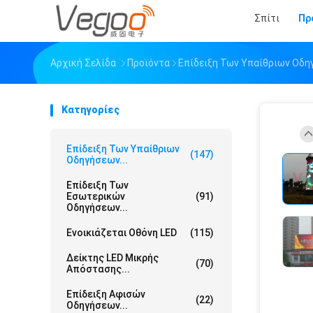
Σπίτι
Πρ
Αρχική Σελίδα
Προϊόντα
Επίδειξη Των Υπαίθριων Οδη
Κατηγορίες
Επίδειξη Των Υπαίθριων
(147)
Οδηγήσεων...
Επίδειξη Των
Εσωτερικών
(91)
Οδηγήσεων...
Ενοικιάζεται Οθόνη LED
(115)
Δείκτης LED Μικρής
(70)
Απόστασης...
Επίδειξη Αφισών
(22)
Οδηγήσεων...