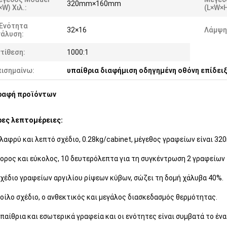
320mm×160mm
×W) Χιλ.:
(L×W×H
 Ενότητα
32×16
Λάμψη
νάλυση:
τίθεση:
1000:1
πισημαίνω:
υπαίθρια διαφήμιση οδηγημένη οθόνη επίδει
ραφή προϊόντων
ρες λεπτομέρειες:
ελαφρύ και λεπτό σχέδιο, 0.28kg/cabinet, μέγεθος γραφείων είναι 
γορος και εύκολος, 10 δευτερόλεπτα για τη συγκέντρωση 2 γραφείων
χέδιο γραφείων αργιλίου ρίψεων κύβων, σώζει τη δομή χάλυβα 40%.
οίλο σχέδιο, ο ανθεκτικός και μεγάλος διασκεδασμός θερμότητας.
παίθρια και εσωτερικά γραφεία και οι ενότητες είναι συμβατά το ένα