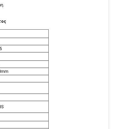
μη.
τος
5
m
30mm
8S