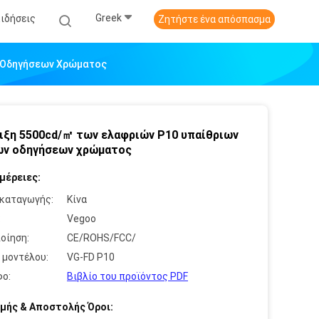
Greek
Ειδήσεις
Ζητήστε ένα απόσπασμα
ν Οδηγήσεων Χρώματος
ιξη 5500cd/㎡ των ελαφριών P10 υπαίθριων
ων οδηγήσεων χρώματος
μέρειες:
καταγωγής:
Κίνα
:
Vegoo
οίηση:
CE/ROHS/FCC/
 μοντέλου:
VG-FD P10
ο:
Βιβλίο του προϊόντος PDF
μής & Αποστολής Όροι: