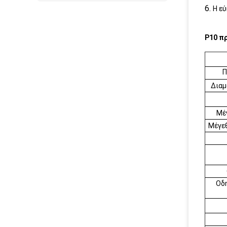
6.
Η εύ
P10 π
Π
Διαμ
Μέγ
Μέγεθ
Οδ