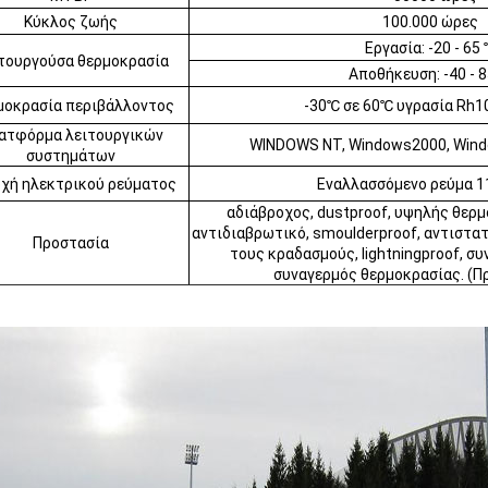
Κύκλος ζωής
100.000 ώρες
Εργασία: -20 - 65
τουργούσα θερμοκρασία
Αποθήκευση: -40 - 
μοκρασία περιβάλλοντος
-30℃ σε 60℃ υγρασία Rh1
ατφόρμα λειτουργικών
WINDOWS NT, Windows2000, Wind
συστημάτων
χή ηλεκτρικού ρεύματος
Εναλλασσόμενο ρεύμα 1
αδιάβροχος, dustproof, υψηλής θερμ
αντιδιαβρωτικό, smoulderproof, αντιστα
Προστασία
τους κραδασμούς, lightningproof, σ
συναγερμός θερμοκρασίας. (Π