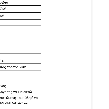
ρίδιο
50W
0W
4
34
αίος τρόπος 2km
ονος
λόγησης γάμμα οκτώ
νιστώμενη καμπύλη ή να
γματική κατάσταση