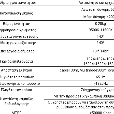
ύθμιση φωτεινότητας
Αυτοκίνητο και εγχει
Ανώτατη δύναμη: 6
Κατανάλωση ισχύος
Μέση δύναμη: <20
Βάρος ενότητας
0.28kg
ερμοκρασία χρώματος
9500K-11500K
ιζόντια γωνία εξέτασης
140º
άθετη γωνία εξέτασης
140º
Επεξεργασία σήματος
10 ή 14bit
1024×1024×102
Γκρίζα επεξεργασία
16834×16834×168
Απόσταση ελέγχου
cable100m, Multimode500m, ενι
Συχνότητα πλαισίων
65 Hz
>
ζωογονήστε το ποσοστό
1920Hz
Ελέγξτε τον τρόπο
Σύγχρονος/ασύγχρ
Με την προαιρετική καμπύλη βαθμο
Η αντίθετη καμπύλη
Οι χρήστες μπορούν να επιλέξουν τη συ
βαθμολόγησης
ρυθμίσουν αυτό βάσισαν στην πρα
>
MTBF
50000 ώρες