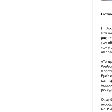
Εισαγ
Η ηλεκ
των οδ
μας κα
των οδ
των πρ
υπηρεσ
«Το πρ
WeiGu 
προσαν
Εμείς 
και η 
διαμορ
βιομηχ
Οι επι
αγορά,
RoHS/C