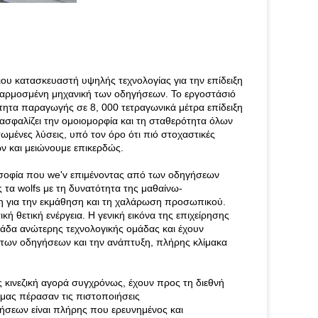
ου κατασκευαστή υψηλής τεχνολογίας για την επίδειξη
φαρμοσμένη μηχανική των οδηγήσεων. Το εργοστάσιό
ότητα παραγωγής σε 8, 000 τετραγωνικά μέτρα επίδειξη
φαλίζει την ομοιομορφία και τη σταθερότητα όλων
ένες λύσεις, υπό τον όρο ότι πιό στοχαστικές
ν και μειώνουμε επικερδώς.
λοσοφία που we'v επιμένοντας από των οδηγήσεων
 τα wolfs με τη δυνατότητα της μαθαίνω-
η για την εκμάθηση και τη χαλάρωση προσωπικού.
ή θετική ενέργεια. Η γενική εικόνα της επιχείρησης
ομάδα ανώτερης τεχνολογικής ομάδας και έχουν
 των οδηγήσεων και την ανάπτυξη, πλήρης κλίμακα
 κινεζική αγορά συγχρόνως, έχουν προς τη διεθνή
α μας πέρασαν τις πιστοποιήσεις
σεων είναι πλήρης που ερευνημένος και