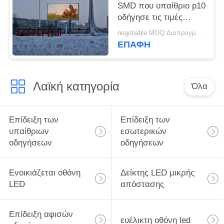
SMD που υπαίθριο p10
οδήγησε τις τιμές
οθόνης επίδειξης
negotiable MOQ:Διαπραγματεύσιμος
οδήγησε την επίδειξη
ΕΠΑΦΉ
μεγάλης οθόνης για τη
διαφήμιση της οθόνης
επίδειξης
Λαϊκή κατηγορία
Όλα
Επίδειξη των
Επίδειξη των
υπαίθριων
εσωτερικών
οδηγήσεων
οδηγήσεων
Ενοικιάζεται οθόνη
Δείκτης LED μικρής
LED
απόστασης
Επίδειξη αφισών
ευέλικτη οθόνη led