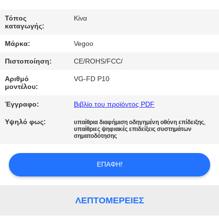
ΕΡΓΟΣΤΑΣΊΟΥ
Τόπος
Κίνα
καταγωγής:
ΈΛΕΓΧΟΣ
Μάρκα:
Vegoo
ΠΟΙΌΤΗΤΑΣ
Πιστοποίηση:
CE/ROHS/FCC/
ΕΠΙΚΟΙΝΩΝΉΣΤΕ
Αριθμό
VG-FD P10
μοντέλου:
ΜΑΖΊ
Έγγραφο:
Βιβλίο του προϊόντος PDF
ΜΑΣ
Υψηλό φως:
,
υπαίθρια διαφήμιση οδηγημένη οθόνη επίδειξης
υπαίθριες ψηφιακές επιδείξεις συστημάτων
σηματοδότησης
ΕΙΔΉΣΕΙΣ
ΕΠΑΦΉ!
ΖΗΤΉΣΤΕ
ΜΙΑ
ΛΕΠΤΟΜΈΡΕΙΕΣ
ΠΡΟΣΦΟΡΆ