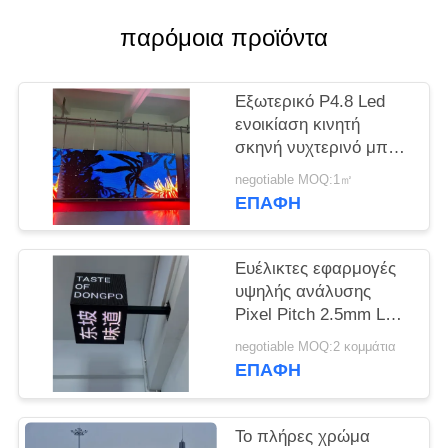
SITEMAP
παρόμοια προϊόντα
PRIVACY
Εξωτερικό P4.8 Led
ενοικίαση κινητή
POLICY
σκηνή νυχτερινό μπαρ
για ψυχαγωγία
negotiable MOQ:1㎡
ΕΠΑΦΉ
Ευέλικτες εφαρμογές
υψηλής ανάλυσης
Pixel Pitch 2.5mm LED
Cube Screen για
negotiable MOQ:2 κομμάτια
χώρους ψυχαγωγίας
ΕΠΑΦΉ
Το πλήρες χρώμα