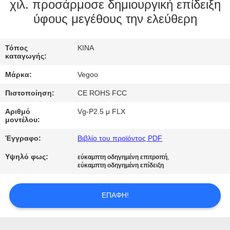
ΕΡΓΟΣΤΑΣΊΟΥ
χιλ. προσάρμοσε δημιουργική επίδειξη
ύφους μεγέθους την ελεύθερη
ΈΛΕΓΧΟΣ
Τόπος
ΚΙΝΑ
ΠΟΙΌΤΗΤΑΣ
καταγωγής:
Μάρκα:
Vegoo
ΕΠΙΚΟΙΝΩΝΉΣΤΕ
Πιστοποίηση:
CE ROHS FCC
ΜΑΖΊ
Αριθμό
Vg-P2.5 μ FLX
ΜΑΣ
μοντέλου:
Έγγραφο:
Βιβλίο του προϊόντος PDF
ΕΙΔΉΣΕΙΣ
Υψηλό φως:
,
εύκαμπτη οδηγημένη επιτροπή
εύκαμπτη οδηγημένη επίδειξη
ΖΗΤΉΣΤΕ
ΕΠΑΦΉ!
ΜΙΑ
ΠΡΟΣΦΟΡΆ