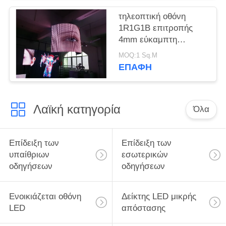
τηλεοπτική οθόνη
1R1G1B επιτροπής
4mm εύκαμπτη
οδηγημένη/μαύρος
MOQ:1 Sq.M
λαμπτήρας SMD2121
ΕΠΑΦΉ
Λαϊκή κατηγορία
Όλα
Επίδειξη των
Επίδειξη των
υπαίθριων
εσωτερικών
οδηγήσεων
οδηγήσεων
Ενοικιάζεται οθόνη
Δείκτης LED μικρής
LED
απόστασης