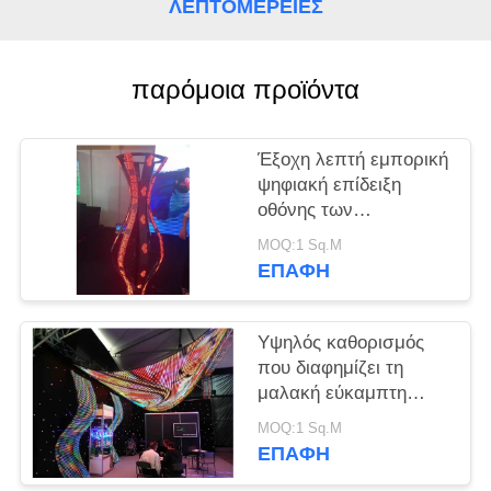
ΛΕΠΤΟΜΈΡΕΙΕΣ
SITEMAP
παρόμοια προϊόντα
PRIVACY
POLICY
Έξοχη λεπτή εμπορική
ψηφιακή επίδειξη
οθόνης των
εύκαμπτων
MOQ:1 Sq.M
οδηγήσεων P2.5/P3/P4
ΕΠΑΦΉ
Υψηλός καθορισμός
που διαφημίζει τη
μαλακή εύκαμπτη
οδηγημένη οδηγημένη
MOQ:1 Sq.M
P4 οθόνη επίδειξης για
ΕΠΑΦΉ
την πρόσοψη μέσων