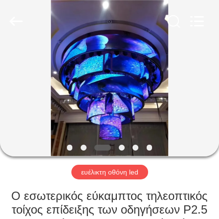
Shenzhen
Weigu
Electronic
Technology
Co.,
Ltd..
All
Rights
ΣΠΊΤΙ
Reserved.
ΠΡΟΪΌΝΤΑ
ΒΊΝΤΕΟ
ΣΧΕΤΙΚΆ
ΜΕ
ΕΜΆΣ
ευέλικτη οθόνη led
Ο εσωτερικός εύκαμπτος τηλεοπτικός
ΕΠΙΣΚΕΨΉ
τοίχος επίδειξης των οδηγήσεων P2.5