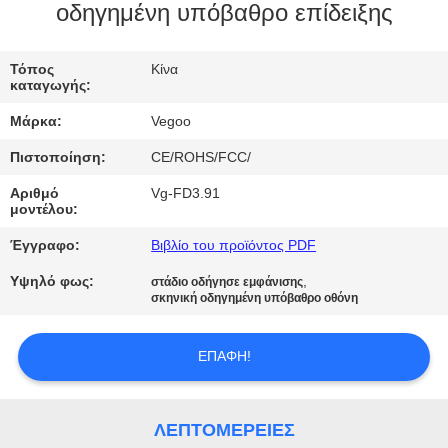
ΕΡΓΟΣΤΑΣΊΟΥ
οδηγημένη υπόβαθρο επίδειξης
ΈΛΕΓΧΟΣ
Τόπος
Κίνα
καταγωγής:
ΠΟΙΌΤΗΤΑΣ
Μάρκα:
Vegoo
Πιστοποίηση:
CE/ROHS/FCC/
ΕΠΙΚΟΙΝΩΝΉΣΤΕ
ΜΑΖΊ
Αριθμό
Vg-FD3.91
μοντέλου:
ΜΑΣ
Έγγραφο:
Βιβλίο του προϊόντος PDF
Υψηλό φως:
,
στάδιο οδήγησε εμφάνισης
ΕΙΔΉΣΕΙΣ
σκηνική οδηγημένη υπόβαθρο οθόνη
ΖΗΤΉΣΤΕ
ΕΠΑΦΉ!
ΜΙΑ
ΠΡΟΣΦΟΡΆ
ΛΕΠΤΟΜΈΡΕΙΕΣ