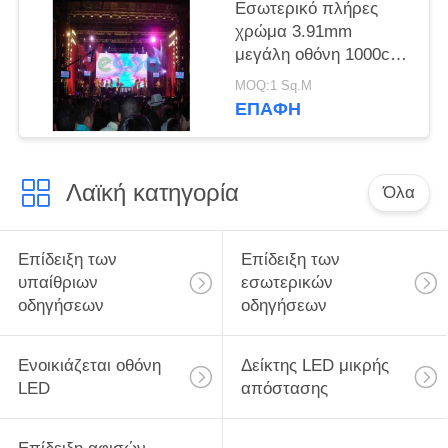
Εσωτερικό πλήρες
χρώμα 3.91mm
μεγάλη οθόνη 1000cd/
㎡ σκηνικής οδηγημένη
MOQ:1 Sq.M
υπόβαθρο επίδειξης
ΕΠΑΦΉ
Λαϊκή κατηγορία
Όλα
Επίδειξη των
Επίδειξη των
υπαίθριων
εσωτερικών
οδηγήσεων
οδηγήσεων
Ενοικιάζεται οθόνη
Δείκτης LED μικρής
LED
απόστασης