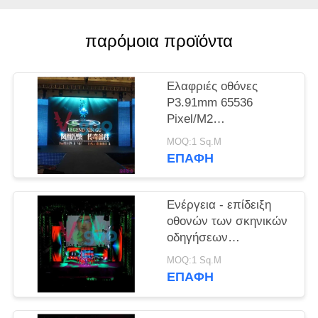
SITEMAP
παρόμοια προϊόντα
PRIVACY
Ελαφριές οθόνες
POLICY
P3.91mm 65536
Pixel/M2
σιδηροδρομικών
MOQ:1 Sq.M
σταθμών/των
ΕΠΑΦΉ
σκηνικών οδηγήσεων
Ενέργεια - επίδειξη
οθονών των σκηνικών
οδηγήσεων
αποταμίευσης P3.91
MOQ:1 Sq.M
1R1G1B/μαύρος
ΕΠΑΦΉ
λαμπτήρας SMD2121