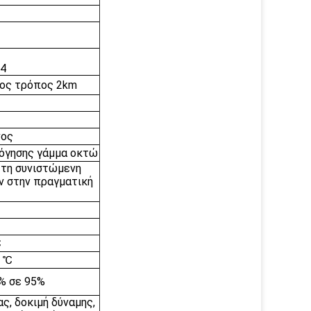
4
ίος τρόπος 2km
νος
όγησης γάμμα οκτώ
 τη συνιστώμενη
ν στην πραγματική
℃
5 ℃
% σε 95%
ς, δοκιμή δύναμης,