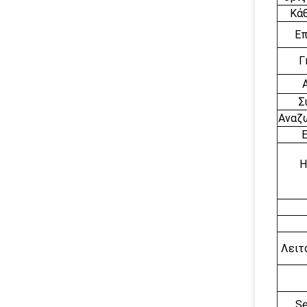
Κάθ
Επ
Γ
Σ
Αναζ
Ε
Η
Λειτ
Se