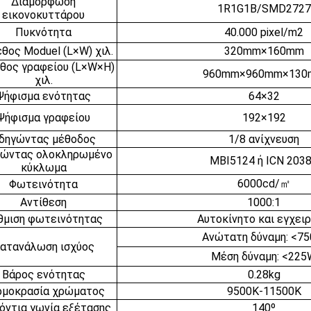
Διαμόρφωση
1R1G1B/SMD2727
εικονοκυττάρου
Πυκνότητα
40.000 pixel/m2
θος Moduel (L×W) χιλ.
320mm×160mm
θος γραφείου (L×W×H)
960mm×960mm×130
χιλ.
Ψήφισμα ενότητας
64×32
Ψήφισμα γραφείου
192×192
δηγώντας μέθοδος
1/8 ανίχνευση
ώντας ολοκληρωμένο
MBI5124 ή ICN 203
κύκλωμα
6000cd/㎡
Φωτεινότητα
Αντίθεση
1000:1
θμιση φωτεινότητας
Αυτοκίνητο και εγχειρ
Ανώτατη δύναμη: <7
ατανάλωση ισχύος
Μέση δύναμη: <225
Βάρος ενότητας
0.28kg
ρμοκρασία χρώματος
9500K-11500K
όντια γωνία εξέτασης
140º