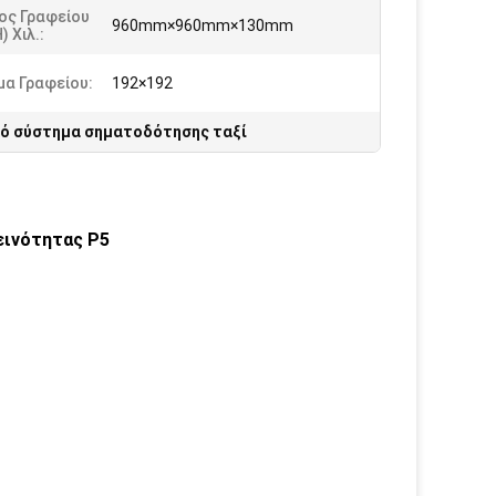
ος Γραφείου
960mm×960mm×130mm
) Χιλ.:
μα Γραφείου:
192×192
ό σύστημα σηματοδότησης ταξί
εινότητας P5