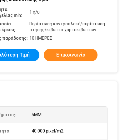
ητα
1 η/υ
ελίας min:
υασία
Περίπτωση κοντραπλακέ/περίπτωση
έρειες:
πτήσης/κιβώτιο χαρτοκιβωτίων
ς παράδοσης:
10 ΗΜΕΡΕΣ
αλύτερη Τιμή
Επικοινωνία
Βήματος:
5MM
τητα:
40.000 pixel/m2