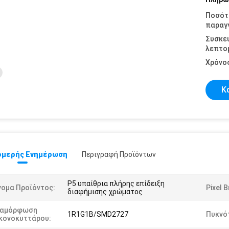
Ποσότ
παραγγ
Συσκε
λεπτομ
Χρόνο
Κ
μερής Ενημέρωση
Περιγραφή Προϊόντων
P5 υπαίθρια πλήρης επίδειξη
νομα Προϊόντος:
Pixel 
διαφήμισης χρώματος
ιαμόρφωση
1R1G1B/SMD2727
Πυκνό
ικονοκυττάρου: