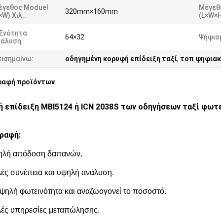
έγεθος Moduel
Μέγεθ
320mm×160mm
×W) Χιλ.:
(L×W×H
 Ενότητα
64×32
Ψήφισ
νάλυση:
πισημαίνω:
οδηγημένη κορυφή επίδειξη ταξί
,
τοπ ψηφιακ
ραφή προϊόντων
 επίδειξη MBI5124 ή ICN 2038S των οδηγήσεων ταξί φωτ
ραφή:
ηλή απόδοση δαπανών.
ές συνέπεια και υψηλή ανάλυση.
ψηλή φωτεινότητα και αναζωογονεί το ποσοστό.
ές υπηρεσίες μεταπώλησης.