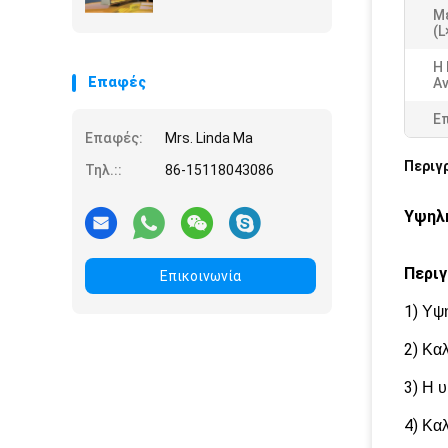
Μ
(L
Η
Επαφές
Α
Ε
Επαφές:
Mrs. Linda Ma
Περιγ
Τηλ.::
86-15118043086
Υψηλή
Περιγ
Επικοινωνία
1)
Υψ
2)
Καλ
3)
Η υ
4)
Καλ