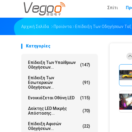
Σπίτι
Πρ
Αρχική Σελίδα
Προϊόντα
Επίδειξη Των Οδηγήσεων Ταξ
Κατηγορίες
Επίδειξη Των Υπαίθριων
(147)
Οδηγήσεων...
Επίδειξη Των
Εσωτερικών
(91)
Οδηγήσεων...
Ενοικιάζεται Οθόνη LED
(115)
Δείκτης LED Μικρής
(70)
Απόστασης...
Επίδειξη Αφισών
(22)
Οδηγήσεων...