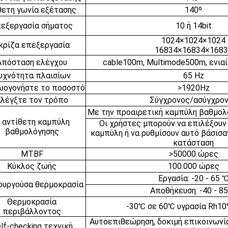
ετη γωνία εξέτασης
140º
εξεργασία σήματος
10 ή 14bit
1024×1024×1024
κρίζα επεξεργασία
16834×16834×1683
Απόσταση ελέγχου
cable100m, Multimode500m, ενια
υχνότητα πλαισίων
65 Hz
ωογονήστε το ποσοστό
>1920Hz
λέγξτε τον τρόπο
Σύγχρονος/ασύγχρο
Με την προαιρετική καμπύλη βαθμολ
 αντίθετη καμπύλη
Οι χρήστες μπορούν να επιλέξουν
βαθμολόγησης
καμπύλη ή να ρυθμίσουν αυτό βάσισα
κατάσταση
MTBF
>50000 ώρες
Κύκλος ζωής
100.000 ώρες
Εργασία: -20 - 65 
ουργούσα θερμοκρασία
Αποθήκευση: -40 - 8
Θερμοκρασία
-30℃ σε 60℃ υγρασία Rh10
περιβάλλοντος
Αυτοεπιθεώρηση, δοκιμή επικοινωνία
lf-checking τεχνική