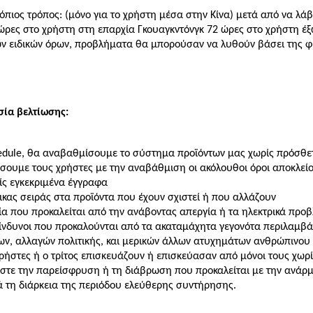
τόπιος τρόπος: (μόνο για το χρήστη μέσα στην Κίνα) μετά από να 
ώρες στο χρήστη στη επαρχία Γκουαγκντόνγκ 72 ώρες στο χρήστη έξ
ν ειδικών όρων, προβλήματα θα μπορούσαν να λυθούν βάσει της φ
σία βελτίωσης:
dule, θα αναβαθμίσουμε το σύστημα προϊόντων μας χωρίς πρόσθετ
ουμε τους χρήστες με την αναβάθμιση οι ακόλουθοι όροι αποκλείο
ίς εγκεκριμένα έγγραφα
ικας σειράς στα προϊόντα που έχουν σχιστεί ή που αλλάζουν
ία που προκαλείται από την ανάβοντας απεργία ή τα ηλεκτρικά προ
κίνδυνοι που προκαλούνται από τα ακαταμάχητα γεγονότα περιλαμβά
ν, αλλαγών πολιτικής, και μερικών άλλων ατυχημάτων ανθρώπινου
χρήστες ή ο τρίτος επισκευάζουν ή επισκεύασαν από μόνοι τους χω
ίστε την παρείσφρυση ή τη διάβρωση που προκαλείται με την ανάρμ
ά τη διάρκεια της περιόδου ελεύθερης συντήρησης.