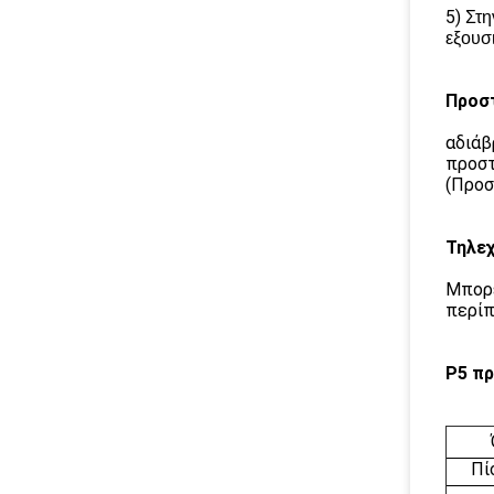
5)
Στη
εξουσι
Προσ
αδιάβ
προστ
(Προσ
Τηλεχ
Μπορέ
περίπ
P5 πρ
Πί