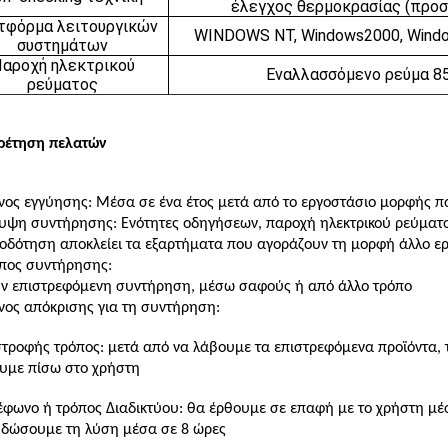
έλεγχος θερμοκρασίας (προσ
τφόρμα λειτουργικών
WINDOWS NT, Windows2000, Windo
συστημάτων
αροχή ηλεκτρικού
Εναλλασσόμενο ρεύμα 8
ρεύματος
ρέτηση πελατών
νος εγγύησης: Μέσα σε ένα έτος μετά από το εργοστάσιο μορφής 
υψη συντήρησης: Ενότητες οδηγήσεων, παροχή ηλεκτρικού ρεύματο
οδότηση αποκλείει τα εξαρτήματα που αγοράζουν τη μορφή άλλο ε
πος συντήρησης:
ην επιστρεφόμενη συντήρηση, μέσω σαφούς ή από άλλο τρόπο
νος απόκρισης για τη συντήρηση:
στροφής τρόπος: μετά από να λάβουμε τα επιστρεφόμενα προϊόντα, 
ουμε πίσω στο χρήστη
έφωνο ή τρόπος Διαδικτύου: θα έρθουμε σε επαφή με το χρήστη μέσ
 δώσουμε τη λύση μέσα σε 8 ώρες