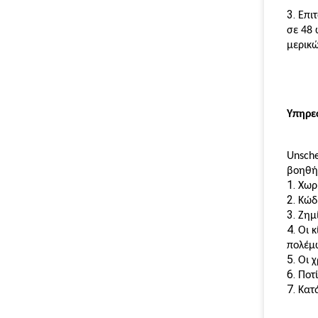
3.
Επι
σε 48 
μερικώ
Υπηρε
Unsche
βοηθήσ
1.
Χωρ
2.
Κώδ
3.
Ζημ
4.
Οι 
πολέμω
5.
Οι 
6.
Ποτ
7.
Κατ