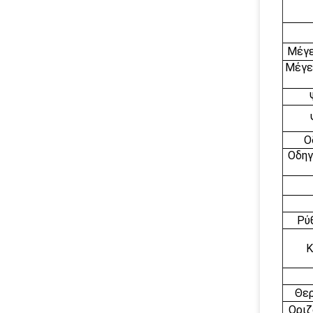
Μέγε
Μέγε
Ο
Οδηγ
Ρύ
Κ
Θε
Οριζ