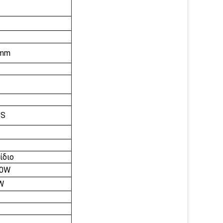
mm
8S
ίδιο
50W
W