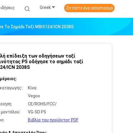
Greek
Ειδήσεις
Ζητήστε ένα απόσπασμα
ε Το Σημάδι Ταξί MBI5124/ICN 2038S
λή επίδειξη των οδηγήσεων ταξί
νότητας P5 οδήγησε το σημάδι ταξί
24/ICN 2038S
μέρειες:
καταγωγής:
Κίνα
:
Vegoo
οίηση:
CE/ROHS/FCC/
 μοντέλου:
VG-SD P5
ο:
Βιβλίο του προϊόντος PDF
μής & Αποστολής Όροι: