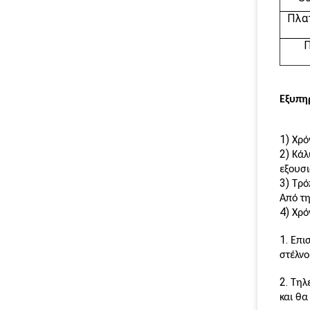
Πλα
Π
Εξυπη
1)
Χρό
2)
Κάλ
εξουσι
3)
Τρό
Από τ
4)
Χρό
1.
Επι
στέλν
2.
Τηλ
και θα