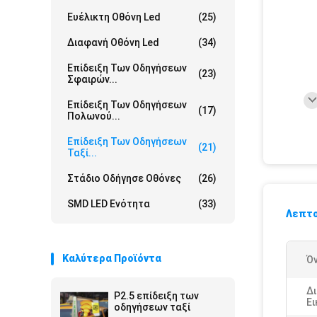
Ευέλικτη Οθόνη Led
(25)
Διαφανή Οθόνη Led
(34)
Επίδειξη Των Οδηγήσεων
(23)
Σφαιρών...
Επίδειξη Των Οδηγήσεων
(17)
Πολωνού...
Επίδειξη Των Οδηγήσεων
(21)
Ταξί...
Στάδιο Οδήγησε Οθόνες
(26)
SMD LED Ενότητα
(33)
Λεπτο
Καλύτερα Προϊόντα
Ό
Δ
P2.5 επίδειξη των
Ε
οδηγήσεων ταξί