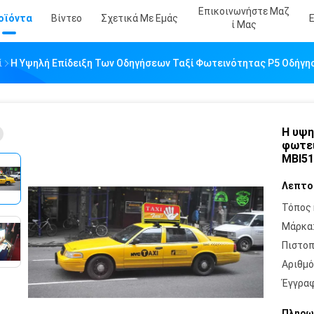
Επικοινωνήστε Μαζ
οϊόντα
Βίντεο
Σχετικά Με Εμάς
Ί Μας
ί
Η Υψηλή Επίδειξη Των Οδηγήσεων Ταξί Φωτεινότητας P5 Οδήγησ
Η υψη
φωτει
MBI51
Λεπτο
Τόπος 
Μάρκα
Πιστοπ
Αριθμό
Έγγραφ
Πληρω