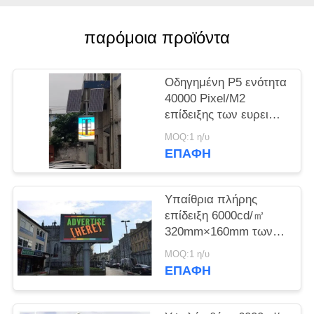
SITEMAP
παρόμοια προϊόντα
PRIVACY
Οδηγημένη P5 ενότητα
POLICY
40000 Pixel/M2
επίδειξης των ευρειών
εξέτασης γωνίας
MOQ:1 η/υ
οδηγήσεων Πολωνού
ΕΠΑΦΉ
Υπαίθρια πλήρης
επίδειξη 6000cd/㎡
320mm×160mm των
οδηγήσεων χρώματος
MOQ:1 η/υ
1R1G1B SMD2727
ΕΠΑΦΉ
Πολωνός