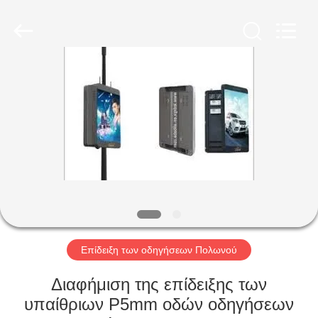
Shenzhen
Weigu
Electronic
Technology
Co.,
Ltd..
All
Rights
ΣΠΊΤΙ
Reserved.
ΠΡΟΪΌΝΤΑ
ΒΊΝΤΕΟ
ΣΧΕΤΙΚΆ
ΜΕ
ΕΜΆΣ
Επίδειξη των οδηγήσεων Πολωνού
Διαφήμιση της επίδειξης των
ΕΠΙΣΚΕΨΉ
υπαίθριων P5mm οδών οδηγήσεων