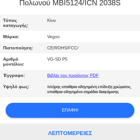
ΕΡΓΟΣΤΑΣΊΟΥ
Πολωνού MBI5124/ICN 2038S
ΈΛΕΓΧΟΣ
Τόπος
Κίνα
καταγωγής:
ΠΟΙΌΤΗΤΑΣ
Μάρκα:
Vegoo
Πιστοποίηση:
CE/ROHS/FCC/
ΕΠΙΚΟΙΝΩΝΉΣΤΕ
Αριθμό
VG-SD P5
ΜΑΖΊ
μοντέλου:
ΜΑΣ
Έγγραφο:
Βιβλίο του προϊόντος PDF
Υψηλό φως:
,
πλήρης υπαίθρια οδηγημένη επίδειξη χρώματος
ΕΙΔΉΣΕΙΣ
υπαίθρια οδηγημένα σημάδια διαφήμισης
ΖΗΤΉΣΤΕ
ΕΠΑΦΉ!
ΜΙΑ
ΠΡΟΣΦΟΡΆ
ΛΕΠΤΟΜΈΡΕΙΕΣ