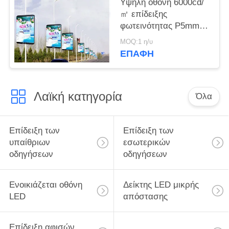
Υψηλή οθόνη 6000cd/
㎡ επίδειξης
φωτεινότητας P5mm
υπαίθρια οδηγημένη
MOQ:1 η/υ
οδηγημένη έξω
ΕΠΑΦΉ
Λαϊκή κατηγορία
Όλα
Επίδειξη των
Επίδειξη των
υπαίθριων
εσωτερικών
οδηγήσεων
οδηγήσεων
Ενοικιάζεται οθόνη
Δείκτης LED μικρής
LED
απόστασης
Επίδειξη αφισών