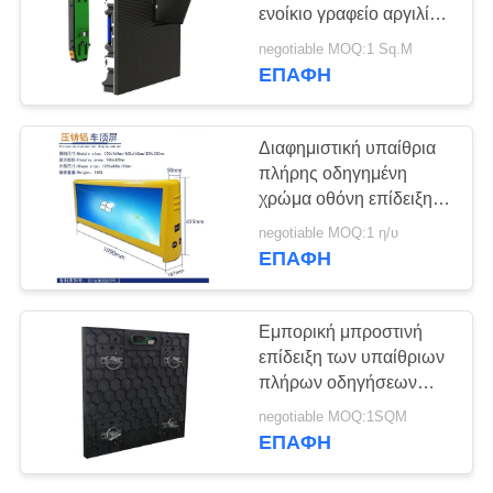
ενοίκιο γραφείο αργιλίου
SITEMAP
ρίψεων κύβων
negotiable MOQ:1 Sq.M
εγκατάστασης οθόνης
ΕΠΑΦΉ
P3.91 άνευ ραφής
PRIVACY
POLICY
Διαφημιστική υπαίθρια
πλήρης οδηγημένη
χρώμα οθόνη επίδειξης
των οδηγήσεων ταξί P5
negotiable MOQ:1 η/υ
SMD
ΕΠΑΦΉ
Εμπορική μπροστινή
επίδειξη των υπαίθριων
πλήρων οδηγήσεων
χρώματος ΕΜΒΥΘΙΣΗΣ
negotiable MOQ:1SQM
P16 υπηρεσιών
ΕΠΑΦΉ