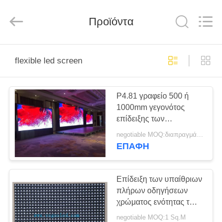
Shenzhen
Weigu
Electronic
Technology
Προϊόντα
Co.,
Ltd..
All
Rights
ΣΠΊΤΙ
Reserved.
flexible led screen
ΠΡΟΪΌΝΤΑ
P4.81 γραφείο 500 ή
1000mm γεγονότος
ΒΊΝΤΕΟ
επίδειξης των
υπαίθριων πλήρων
negotiable MOQ:διαπραγμάτευση
οδηγήσεων χρώματος
ΣΧΕΤΙΚΆ
ΕΠΑΦΉ
ενοικίου
ΜΕ
ΕΜΆΣ
Επίδειξη των υπαίθριων
πλήρων οδηγήσεων
χρώματος ενότητας των
ΕΠΙΣΚΕΨΉ
οδηγήσεων P8 SMD
negotiable MOQ:1 Sq.M