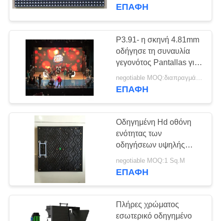
ΕΡΓΟΣΤΑΣΊΟΥ
1R1G1B/SMD3535
ΕΠΑΦΉ
ΈΛΕΓΧΟΣ
P3.91- η σκηνή 4.81mm
ΠΟΙΌΤΗΤΑΣ
οδήγησε τη συναυλία
γεγονότος Pantallas για
την εσωτερική και
ΕΠΙΚΟΙΝΩΝΉΣΤΕ
negotiable MOQ:διαπραγμάτευση
υπαίθρια ψυχαγωγία
ΕΠΑΦΉ
ΜΑΖΊ
ΜΑΣ
Οδηγημένη Hd οθόνη
ενότητας των
ΕΙΔΉΣΕΙΣ
οδηγήσεων υψηλής
ανάλυσης P4.81
negotiable MOQ:1 Sq.M
1R1G1B 2121 SMD
ΕΠΑΦΉ
ΖΗΤΉΣΤΕ
ΜΙΑ
Πλήρες χρώματος
ΠΡΟΣΦΟΡΆ
εσωτερικό οδηγημένο