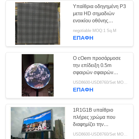
Υπαίθρια οδηγημένη P3
μετα HD σημαδιών
ενοικίου οθόνης
επίδειξης φωτεινότητα
negotiable MOQ:1 Sq.M
1000cd/㎡ λαμπτήρων
ΕΠΑΦΉ
Ο cOem προσάρμοσε
την επίδειξη 0.5m
σφαιρών σφαιρών
σφαιρών pantallas P1.9
USD8600-USD8760/Set MOQ:1 τετραγωνικού μέτρου
των οδηγήσεων ενότητα
ΕΠΑΦΉ
ιδιωτών διαμέτρων
1R1G1B υπαίθριο
πλήρες χρώμα που
διαφημίζει την
τηλεοπτική φωτεινότητα
USD8600-USD8760/Set MOQ:1 τετραγωνικού μέτρου
5000cd/㎡ τοίχων